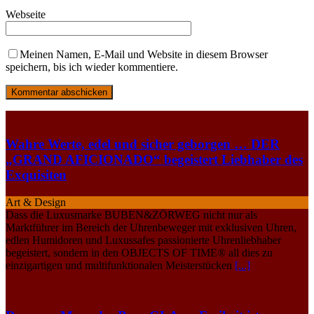
Webseite
Meinen Namen, E-Mail und Website in diesem Browser
speichern, bis ich wieder kommentiere.
Wahre Werte, edel und sicher geborgen … DER
„GRAND AFICIONADO“ begeistert Liebhaber des
Exquisiten
Art & Design
Dass die Luxusmarke BUBEN&ZÖRWEG nicht nur als
Marktführer im Bereich der Uhrenbeweger mit exklusiven Uhren,
edlen Humidoren und Luxussafes passionierte Uhrenliebhaber
begeistert, sondern in den OBJECTS OF TIME® all dies zu
einzigartigen und multifunktionalen Meisterstücken
[...]