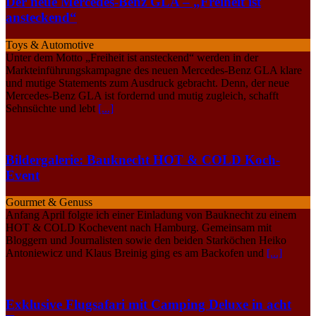
Der neue Mercedes-Benz GLA – „Freiheit ist
ansteckend“
Toys & Automotive
Unter dem Motto „Freiheit ist ansteckend“ werden in der
Markteinführungskampagne des neuen Mercedes-Benz GLA klare
und mutige Statements zum Ausdruck gebracht. Denn, der neue
Mercedes-Benz GLA ist fordernd und mutig zugleich, schafft
Sehnsüchte und lebt
[...]
Bildergalerie: Bauknecht HOT & COLD Koch-
Event
Gourmet & Genuss
Anfang April folgte ich einer Einladung von Bauknecht zu einem
HOT & COLD Kochevent nach Hamburg. Gemeinsam mit
Bloggern und Journalisten sowie den beiden Starköchen Heiko
Antoniewicz und Klaus Breinig ging es am Backofen und
[...]
Exklusive Flugsafari mit Camping Deluxe in acht