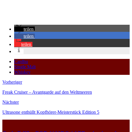
teilen
teilen
teilen
Cardhu
Single Malt
Whiskey
Vorheriger
Freak Cruiser – Avantgarde auf den Weltmeeren
Nächster
Ultrasone enthüllt Kopfhörer-Meisterstück Edition 5