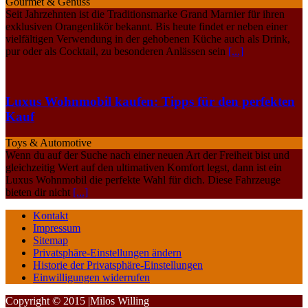
Gourmet & Genuss
Seit Jahrzehnten ist die Traditionsmarke Grand Marnier für ihren
exklusiven Orangenlikör bekannt. Bis heute findet er neben einer
vielfältigen Verwendung in der gehobenen Küche auch als Drink,
pur oder als Cocktail, zu besonderen Anlässen sein
[...]
Luxus Wohnmobil kaufen: Tipps für den perfekten
Kauf
Toys & Automotive
Wenn du auf der Suche nach einer neuen Art der Freiheit bist und
gleichzeitig Wert auf den ultimativen Komfort legst, dann ist ein
Luxus Wohnmobil die perfekte Wahl für dich. Diese Fahrzeuge
bieten dir nicht
[...]
Kontakt
Impressum
Sitemap
Privatsphäre-Einstellungen ändern
Historie der Privatsphäre-Einstellungen
Einwilligungen widerrufen
Copyright © 2015 |Milos Willing