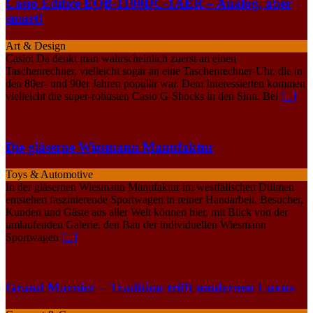
Casio Edifice EQB-1100DC-1AER – Analog, aber
smart!
Art & Design
Casio: Da denkt man wahrscheinlich zuerst an einen
Taschenrechner, vielleicht sogar an eine Taschenrechner-Uhr, die in
den 80er- und 90er Jahren populär war. Dem Interessierten kommen
vielleicht die super-robusten Casio G-Shocks in den Sinn. Bei
[...]
Die gläserne Wiesmann Manufaktur
Toys & Automotive
In der gläsernen Wiesmann Manufaktur im westfälischen Dülmen
entstehen faszinierende Sportwagen in reiner Handarbeit. Besucher,
Kunden und Gäste aus aller Welt können hier, mit Blick von der
umlaufenden Galerie, den Bau der individuellen Wiesmann
Sportwagen
[...]
Grand Marnier – Tradition trifft modernen Luxus