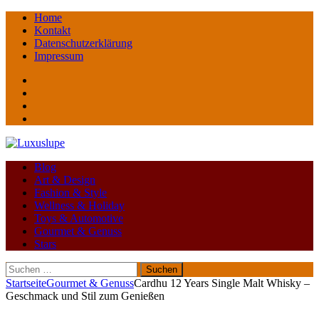
Home
Kontakt
Datenschutzerklärung
Impressum
Facebook
youtube
instagram
Pinterest
Blog
Art & Design
Fashion & Style
Wellness & Holiday
Toys & Automotive
Gourmet & Genuss
Stars
Suchen
nach:
Startseite
Gourmet & Genuss
Cardhu 12 Years Single Malt Whisky –
Geschmack und Stil zum Genießen