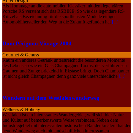
Art & Design
Als Hommage an die automobilen Klassiker mit dem legendären
Porsche RS versteht sich das RSBIKE. So wie das legendäre RS-
Kürzel als Bezeichnung für die sportlichsten Modelle einiger
Automobilhersteller den Weg in die Zukunft gefunden hat
[...]
Dom Pérignon Vintage 2004
Gourmet & Genuss
Kaum ein anderes Getränk unterstreicht die besonderen Momente
des Lebens so wie ein Glas Champagner. Luxus, der verführerisch
Gaumen und Zunge prickelnd in Ekstase bringt. Doch Champagner
ist nicht gleich Champagner, denn ganz viele unterschiedliche
[...]
Wandern auf dem Westfalenwanderweg
Wellness & Holiday
Westfalen ist ein interessantes Wandergebiet, weil sich hier Natur
und Kultur auf bemerkenswerte Weise verbinden. Neben dem
Industriegebiet mit interessanten historischen Baudenkmälern hat der
neue Wanderweg auch mit landschaftlichen interessanten