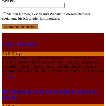
Webseite
Meinen Namen, E-Mail und Website in diesem Browser
speichern, bis ich wieder kommentiere.
COOL AM POOL
Art & Design
Mit der Kollektion Lagoon von solpuri wird mit lässigem Retro-
Chic jede Terrasse oder jeder Garten in eine stylische Loungearea
verwandelt. Die Kollektion bietet in verschiedenen Farben und mit
dem unterschiedlich einstellbaren Sonnensegel vielseitige Lösungen,
den
[...]
Eine Hommage an die automobilen Klassiker mit
dem RS