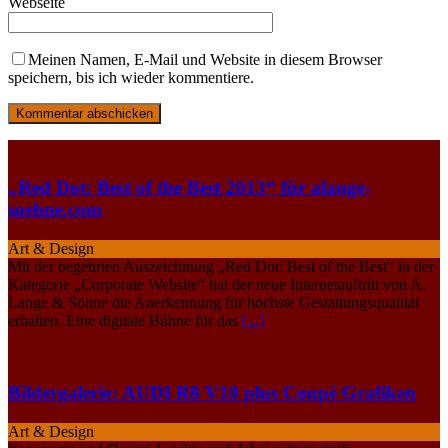
Webseite
Meinen Namen, E-Mail und Website in diesem Browser
speichern, bis ich wieder kommentiere.
„Red Dot: Best of the Best 2013“ für alange-
soehne.com
Art & Design
Mit der begehrten Auszeichnung „Red Dot: Best of the Best“ in der
Kate­gorie „Corporate Website“ hat der neue Internetauftritt von A.
Lange & Söhne die Anerkennung für höchste Gestaltungsqualität
erhalten. Eine digitale Bühne für das
[...]
Bildergalerie: AUDI R8 V10 plus Coupé Grafiken
Art & Design