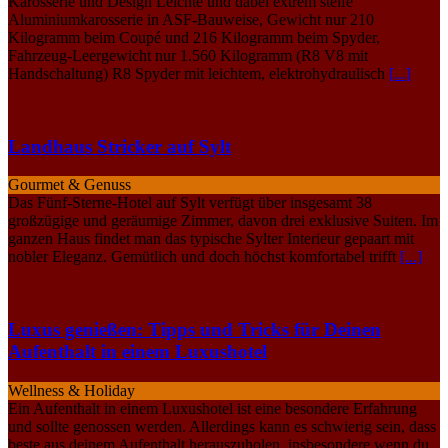
Karosserie und Design Leichte und dabei extrem steife
Aluminiumkarosserie in ASF-Bauweise, Gewicht nur 210
Kilogramm beim Coupé und 216 Kilogramm beim Spyder,
Fahrzeug-Leergewicht nur 1.560 Kilogramm (R8 V8 mit
Handschaltung) R8 Spyder mit leichtem, elektrohydraulisch
[...]
Landhaus Stricker auf Sylt
Gourmet & Genuss
Das Fünf-Sterne-Hotel auf Sylt verfügt über insgesamt 38
großzügige und geräumige Zimmer, davon drei exklusive Suiten. Im
ganzen Haus findet man das typische Sylter Interieur gepaart mit
nobler Eleganz. Gemütlich und doch höchst komfortabel trifft
[...]
Luxus genießen: Tipps und Tricks für Deinen
Aufenthalt in einem Luxushotel
Wellness & Holiday
Ein Aufenthalt in einem Luxushotel ist eine besondere Erfahrung
und sollte genossen werden. Allerdings kann es schwierig sein, dass
beste aus deinem Aufenthalt herauszuholen, insbesondere wenn du