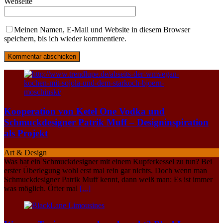
Webseite
Meinen Namen, E-Mail und Website in diesem Browser
speichern, bis ich wieder kommentiere.
Kooperation von Ketel One Vodka und
Schmuckdesigner Patrik Muff – Designinspiration
als Projekt
Art & Design
Was hat ein Schmuckdesigner mit einem Kupferkessel zu tun? Bei
erster Überlegung wohl erst mal rein gar nichts. Doch wenn man
Schmuckdesigner Patrik Muff kennt, dann weiß man: Es ist immer
was möglich. Öfter mal
[...]