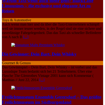
Warum Taxi wenn auch mehr geht? BlackLane
Limousines – die exclusive und elegante Art zu
Reisen
Toys & Automotive
Auch wenn man hier und da über die Taxi-Unternehmen schimpft
weil sie immer teurer werden, in der Regel sind sie eine sichere und
zuverlässige Fahrgelegenheit. Das das Taxi als schneller Beförderer
von A nach B
[...]
Die Gewinner: Dein Bart, Dein Whisky
Gourmet & Genuss
Das Gewinnspiel – Dein Bart, Dein Whisky – ist vorbei und das
Luxuslupe Team bedankt sich bei 21 Teilnehmern. Über eine
Flasche The Glenrothes Vintage 2001 kann sich Kommentar (
Matthias // Juni 22, 2014
[...]
Freilichtmuseum Ensemble Gerersdorf – Das größte
Freilichtmuseum im Südburgenland