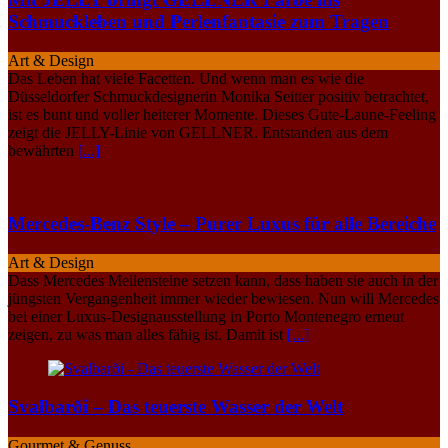
Schmuckleben und Perlenfantasie zum Tragen
Art & Design
Das Leben hat viele Facetten. Und wenn man es wie die
Düsseldorfer Schmuckdesignerin Monika Seitter positiv betrachtet,
ist es bunt und voller heiterer Momente. Dieses Gute-Laune-Feeling
zeigt die JELLY-Linie von GELLNER. Entstanden aus dem
bewährten
[...]
Mercedes-Benz Style – Purer Luxus für alle Bereiche
Art & Design
Dass Mercedes Meilensteine setzen kann, dass haben sie auch in der
jüngsten Vergangenheit immer wieder bewiesen. Nun will Mercedes
bei einer Luxus-Designausstellung in Porto Montenegro erneut
zeigen, zu was man alles fähig ist. Damit ist
[...]
Svalbarði – Das teuerste Wasser der Welt
Gourmet & Genuss