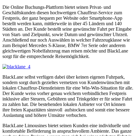
Die Online Buchungs-Plattform bietet seinen Privat- und
Geschäftskunden diesen hochwertigen Chauffeur-Service zum
Festpreis, der ganz bequem per Website oder Smartphone-App
bestellt werden kann, mittlerweile in über 45 Ländern und 140
Städten an. Der Kunde bestellt seine gewünschte Fahrt per Eingabe
von Start- und Zielpunkt, sowie Datum und gewünschter Uhrzeit.
Anschließend nur noch Auswählen in welcher Fahrzeugklasse wie
zum Beispiel Mercedes S-Klasse, BMW 7er Serie oder anderem
gleichwertigen Nobelfahrzeug man reisen möchte und BlackLane
sorgt für die entsprechende Reisemöglichkeit.
BlackLane selbst verfügen dabei über keinen eigenen Fuhrpark,
sondern sorgt durch gezieltes vernetzen von Kundenwünschen mit
lokalen Chauffeur-Dienstleistern für eine Win-Win-Situation für alle.
Der Kunde weiss vorher genau welchem verbindlichen Festpreis
inklusive aller Steuern, Gebühren und Trinkgelder er für seine Fahrt
zu zahlen hat. Die bestehenden lokalen Anbieter vor Ort können
ihre freien Kapazitäten sinnvoll aufstocken und somit eine bessere
Auslastung und höhere Umsätze verbuchen.
BlackLane Limousines bietet seinen Kunden eine individuelle und
komfortable Beförderung in anspruchsvollem Ambiente. Das ganze