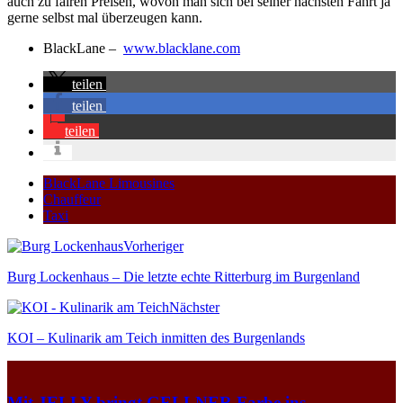
auch zu fairen Preisen, wovon man sich bei seiner nächsten Fahrt ja
gerne selbst mal überzeugen kann.
BlackLane –
www.blacklane.com
teilen
teilen
teilen
BlackLane Limousines
Chauffeur
Taxi
Vorheriger
Burg Lockenhaus – Die letzte echte Ritterburg im Burgenland
Nächster
KOI – Kulinarik am Teich inmitten des Burgenlands
Mit JELLY bringt GELLNER Farbe ins