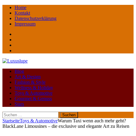
Home
Kontakt
Datenschutzerklärung
Impressum
Facebook
youtube
instagram
Pinterest
Blog
Art & Design
Fashion & Style
Wellness & Holiday
Toys & Automotive
Gourmet & Genuss
Stars
Suchen
nach:
Startseite
Toys & Automotive
Warum Taxi wenn auch mehr geht?
BlackLane Limousines – die exclusive und elegante Art zu Reisen