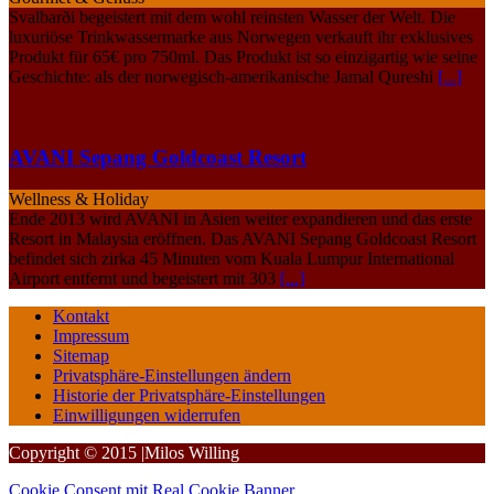
Svalbarði begeistert mit dem wohl reinsten Wasser der Welt. Die
luxuriöse Trinkwassermarke aus Norwegen verkauft ihr exklusives
Produkt für 65€ pro 750ml. Das Produkt ist so einzigartig wie seine
Geschichte: als der norwegisch-amerikanische Jamal Qureshi
[...]
AVANI Sepang Goldcoast Resort
Wellness & Holiday
Ende 2013 wird AVANI in Asien weiter expandieren und das erste
Resort in Malaysia eröffnen. Das AVANI Sepang Goldcoast Resort
befindet sich zirka 45 Minuten vom Kuala Lumpur International
Airport entfernt und begeistert mit 303
[...]
Kontakt
Impressum
Sitemap
Privatsphäre-Einstellungen ändern
Historie der Privatsphäre-Einstellungen
Einwilligungen widerrufen
Copyright © 2015 |Milos Willing
Cookie Consent mit Real Cookie Banner