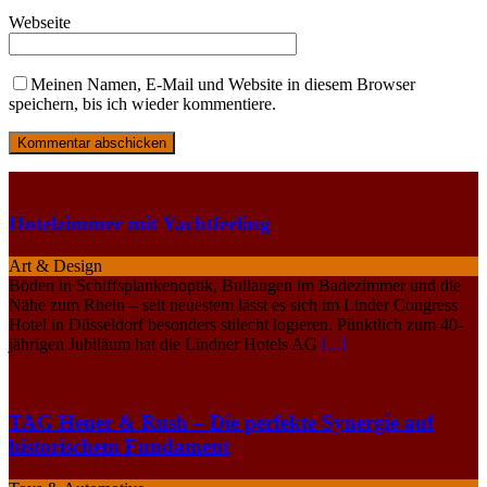
Webseite
Meinen Namen, E-Mail und Website in diesem Browser
speichern, bis ich wieder kommentiere.
Hotelzimmer mit Yachtfeeling
Art & Design
Böden in Schiffsplankenoptik, Bullaugen im Badezimmer und die
Nähe zum Rhein – seit neuestem lässt es sich im Linder Congress
Hotel in Düsseldorf besonders stilecht logieren. Pünktlich zum 40-
jährigen Jubiläum hat die Lindner Hotels AG
[...]
TAG Heuer & Rush – Die perfekte Synergie auf
historischem Fundament