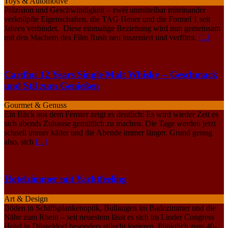
Toys & Automotive
Präzision und Geschwindigkeit – zwei unmittelbar miteinander
verknüpfte Eigenschaften, die TAG Heuer und die Formel 1 seit
Jahren verbindet. Diese einmalige Beziehung wird nun gemeinsam
mit den Machern des Film Rush neu inszeniert und verfilmt.
[...]
Cardhu 12 Years Single Malt Whisky – Geschmack
und Stil zum Genießen
Gourmet & Genuss
Ein Blick aus dem Fenster zeigt es deutlich: Es wird wieder Zeit es
sich abends Zuhause gemütlich zu machen. Die Tage werden jetzt
schnell immer kälter und die Abende immer länger. Grund genug
also, sich
[...]
Hotelzimmer mit Yachtfeeling
Art & Design
Böden in Schiffsplankenoptik, Bullaugen im Badezimmer und die
Nähe zum Rhein – seit neuestem lässt es sich im Linder Congress
Hotel in Düsseldorf besonders stilecht logieren. Pünktlich zum 40-