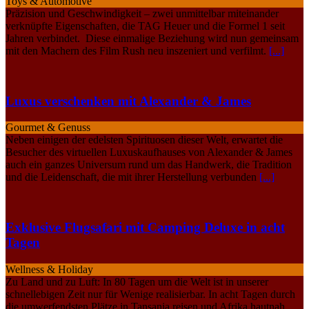
Toys & Automotive
Präzision und Geschwindigkeit – zwei unmittelbar miteinander
verknüpfte Eigenschaften, die TAG Heuer und die Formel 1 seit
Jahren verbindet. Diese einmalige Beziehung wird nun gemeinsam
mit den Machern des Film Rush neu inszeniert und verfilmt.
[...]
Luxus verschenken mit Alexander & James
Gourmet & Genuss
Neben einigen der edelsten Spirituosen dieser Welt, erwartet die
Besucher des virtuellen Luxuskaufhauses von Alexander & James
auch ein ganzes Universum rund um das Handwerk, die Tradition
und die Leidenschaft, die mit ihrer Herstellung verbunden
[...]
Exklusive Flugsafari mit Camping Deluxe in acht
Tagen
Wellness & Holiday
Zu Land und zu Luft: In 80 Tagen um die Welt ist in unserer
schnellebigen Zeit nur für Wenige realisierbar. In acht Tagen durch
die umwerfendsten Plätze in Tansania reisen und Afrika hautnah