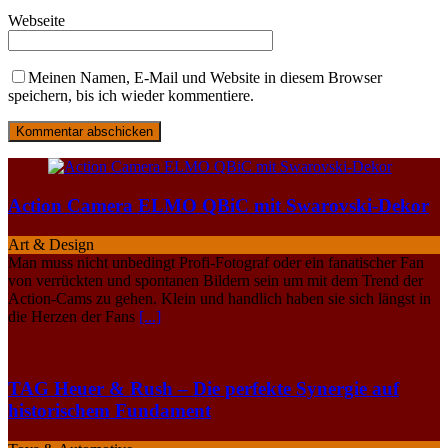
Webseite
Meinen Namen, E-Mail und Website in diesem Browser
speichern, bis ich wieder kommentiere.
Action Camera ELMO QBiC mit Swarovski-Dekor
Art & Design
Man muss nicht unbedingt Profi-Fotograf oder ein fanatischer Fan
von verrückten und spontanen Bildern sein um mit dem Trend der
Action-Cams zu gehen. Klein und handlich haben sie sich längst in
die Herzen der Fans
[...]
TAG Heuer & Rush – Die perfekte Synergie auf
historischem Fundament