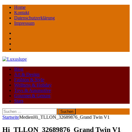
Home
Kontakt
Datenschutzerklärung
Impressum
Facebook
youtube
instagram
Pinterest
Blog
Art & Design
Fashion & Style
Wellness & Holiday
Toys & Automotive
Gourmet & Genuss
Stars
Suchen
nach:
Startseite
Medien
Hi_TLLON_32689876_Grand Twin V1
Hi_TLLON_32689876_Grand Twin V1