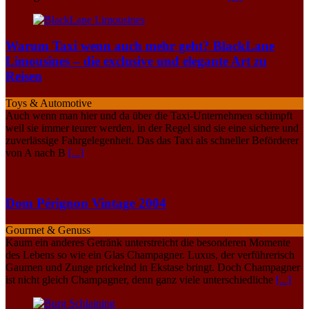
Warum Taxi wenn auch mehr geht? BlackLane
Limousines – die exclusive und elegante Art zu
Reisen
Toys & Automotive
Auch wenn man hier und da über die Taxi-Unternehmen schimpft
weil sie immer teurer werden, in der Regel sind sie eine sichere und
zuverlässige Fahrgelegenheit. Das das Taxi als schneller Beförderer
von A nach B
[...]
Dom Pérignon Vintage 2004
Gourmet & Genuss
Kaum ein anderes Getränk unterstreicht die besonderen Momente
des Lebens so wie ein Glas Champagner. Luxus, der verführerisch
Gaumen und Zunge prickelnd in Ekstase bringt. Doch Champagner
ist nicht gleich Champagner, denn ganz viele unterschiedliche
[...]