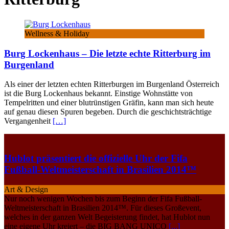
Wellness & Holiday
Burg Lockenhaus – Die letzte echte Ritterburg im
Burgenland
Als einer der letzten echten Ritterburgen im Burgenland Österreich
ist die Burg Lockenhaus bekannt. Einstige Wohnstätte von
Tempelritten und einer blutrünstigen Gräfin, kann man sich heute
auf genau diesen Spuren begeben. Durch die geschichtsträchtige
Vergangenheit
[…]
Hublot präsentiert die offizielle Uhr der Fifa
Fußball-Weltmeisterschaft in Brasilien 2014™
Art & Design
Nur noch wenigen Wochen bis zum Beginn der Fifa Fußball-
Weltmeisterschaft in Brasilien 2014™. Für dieses Großevent,
welches in der ganzen Welt Begeisterung findet, hat Hublot nun
eine eigene Uhr kreiert – die BIG BANG UNICO
[...]