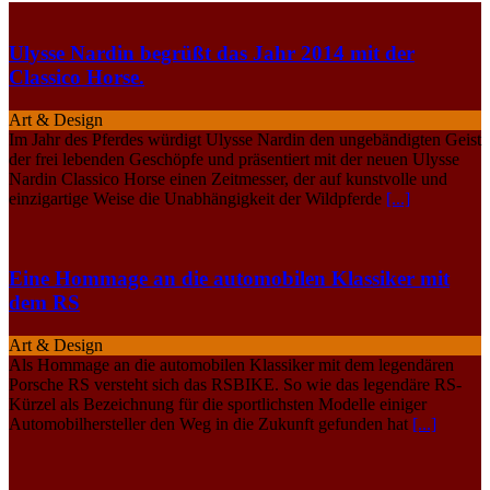
Ulysse Nardin begrüßt das Jahr 2014 mit der
Classico Horse.
Art & Design
Im Jahr des Pferdes würdigt Ulysse Nardin den ungebändigten Geist
der frei lebenden Geschöpfe und präsentiert mit der neuen Ulysse
Nardin Classico Horse einen Zeitmesser, der auf kunstvolle und
einzigartige Weise die Unabhängigkeit der Wildpferde
[...]
Eine Hommage an die automobilen Klassiker mit
dem RS
Art & Design
Als Hommage an die automobilen Klassiker mit dem legendären
Porsche RS versteht sich das RSBIKE. So wie das legendäre RS-
Kürzel als Bezeichnung für die sportlichsten Modelle einiger
Automobilhersteller den Weg in die Zukunft gefunden hat
[...]