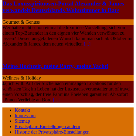
Das Luxusspirituosen-Portal Alexander & James
verwandelt Deutschlands Wohnzimmer in Bars
Gourmet & Genuss
Wer hatte nicht schon einmal die luxuriöse Vorstellung, sich von
einem Top-Bartender in den eignen vier Wänden verwöhnen zu
lassen? Diesen ausgefallenen Wunsch kann man sich ab Oktober mit
Alexander & James, dem neuen virtuellen
[...]
Meine Hochzeit, meine Party, meine Yacht!
Wellness & Holiday
Ja, ich will! Auf der Suche nach einmaligen Locations für den
schönsten Tag im Leben hat der Luxusreiseveranstalter art of travel
einen Vorschlag, der freie Fahrt ins Eheleben garantiert: Ab sofort
können Verliebte an Bord
[...]
Kontakt
Impressum
Sitemap
Privatsphäre-Einstellungen ändern
Historie der Privatsphäre-Einstellungen