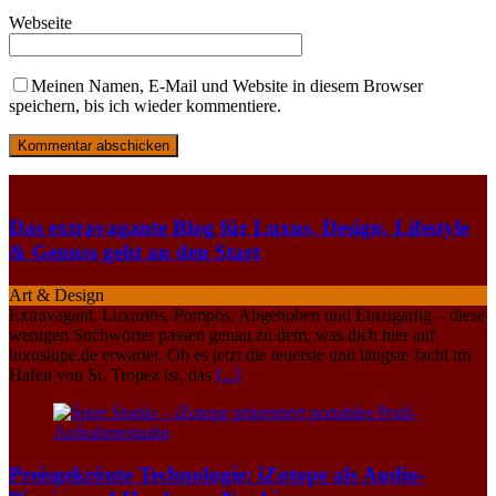
Webseite
Meinen Namen, E-Mail und Website in diesem Browser
speichern, bis ich wieder kommentiere.
Das extravagante Blog für Luxus, Design, Lifestyle
& Genuss geht an den Start
Art & Design
Extravagant, Luxuriös, Pompös, Abgehoben und Einzigartig – diese
wenigen Stichwörter passen genau zu dem, was dich hier auf
luxuslupe.de erwartet. Ob es jetzt die teuerste und längste Jacht im
Hafen von St. Tropez ist, das
[...]
Preisgekrönte Technologie: iZotope als Audio-