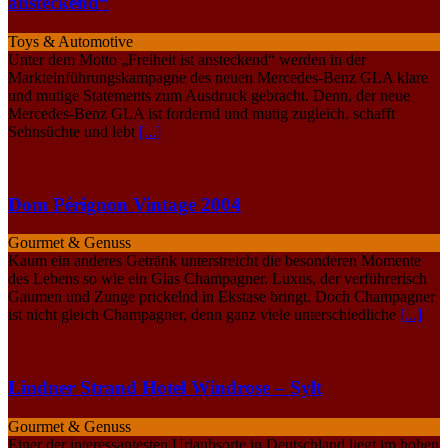
ansteckend“
Toys & Automotive
Unter dem Motto „Freiheit ist ansteckend“ werden in der
Markteinführungskampagne des neuen Mercedes-Benz GLA klare
und mutige Statements zum Ausdruck gebracht. Denn, der neue
Mercedes-Benz GLA ist fordernd und mutig zugleich, schafft
Sehnsüchte und lebt
[...]
Dom Pérignon Vintage 2004
Gourmet & Genuss
Kaum ein anderes Getränk unterstreicht die besonderen Momente
des Lebens so wie ein Glas Champagner. Luxus, der verführerisch
Gaumen und Zunge prickelnd in Ekstase bringt. Doch Champagner
ist nicht gleich Champagner, denn ganz viele unterschiedliche
[...]
Lindner Strand Hotel Windrose – Sylt
Gourmet & Genuss
Einer der interessantesten Urlaubsorte in Deutschland liegt im hohen