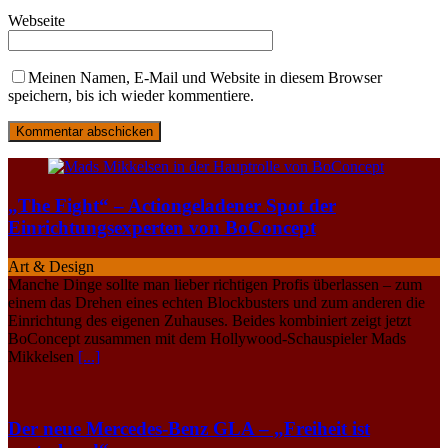
Webseite
Meinen Namen, E-Mail und Website in diesem Browser
speichern, bis ich wieder kommentiere.
„The Fight“ – Actiongeladener Spot der
Einrichtungsexperten von BoConcept
Art & Design
Manche Dinge sollte man lieber richtigen Profis überlassen – zum
einem das Drehen eines echten Blockbusters und zum anderen die
Einrichtung des eigenen Zuhauses. Beides kombiniert zeigt jetzt
BoConcept zusammen mit dem Hollywood-Schauspieler Mads
Mikkelsen
[...]
Der neue Mercedes-Benz GLA – „Freiheit ist