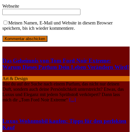
Webseite
Meinen Namen, E-Mail und Website in diesem Browser
speichern, bis ich wieder kommentiere.
Das Geheimnis von Tom Ford Noir Extreme:
Warum Dieses Parfum Dein Leben Verändern Wird!
Art & Design
Bist du auf der Suche nach einem Parfum, das nicht nur deinen
Duft, sondern auch deine Persönlichkeit unterstreicht? Etwas, das
Luxus und Eleganz mit jedem Sprühstoß verkörpert? Dann lass
mich dir „Tom Ford Noir Extreme“
[...]
Luxus Wohnmobil kaufen: Tipps für den perfekten
Kauf