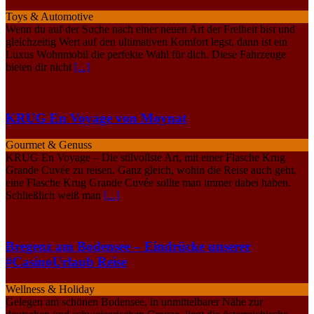
Toys & Automotive
Wenn du auf der Suche nach einer neuen Art der Freiheit bist und
gleichzeitig Wert auf den ultimativen Komfort legst, dann ist ein
Luxus Wohnmobil die perfekte Wahl für dich. Diese Fahrzeuge
bieten dir nicht
[...]
KRUG En Voyage von Moynat
Gourmet & Genuss
KRUG En Voyage – Die stilvollste Art, mit einer Flasche Krug
Grande Cuvée zu reisen. Ganz gleich, wohin die Reise auch geht,
eine Flasche Krug Grande Cuvée sollte man immer dabei haben.
Schließlich weiß man
[...]
Bregenz am Bodensee – Eindrücke unserer
#CasinoUrlaub Reise
Wellness & Holiday
Gelegen am schönen Bodensee, in unmittelbarer Nähe zur