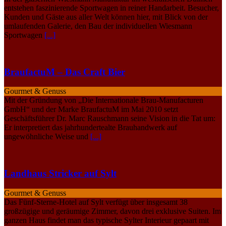
entstehen faszinierende Sportwagen in reiner Handarbeit. Besucher,
Kunden und Gäste aus aller Welt können hier, mit Blick von der
umlaufenden Galerie, den Bau der individuellen Wiesmann
Sportwagen
[...]
BraufactuM – Das Craft Bier
Gourmet & Genuss
Mit der Gründung von „Die Internationale Brau-Manufacturen
GmbH“ und der Marke BraufactuM im Mai 2010 setzt
Geschäftsführer Dr. Marc Rauschmann seine Vision in die Tat um:
Er interpretiert das jahrhundertealte Brauhandwerk auf
ungewöhnliche Weise und
[...]
Landhaus Stricker auf Sylt
Gourmet & Genuss
Das Fünf-Sterne-Hotel auf Sylt verfügt über insgesamt 38
großzügige und geräumige Zimmer, davon drei exklusive Suiten. Im
ganzen Haus findet man das typische Sylter Interieur gepaart mit