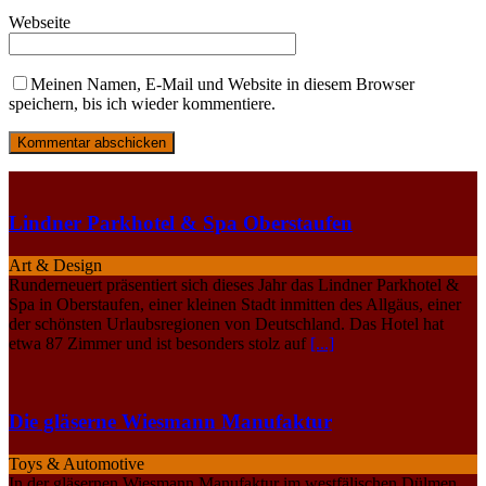
Webseite
Meinen Namen, E-Mail und Website in diesem Browser
speichern, bis ich wieder kommentiere.
Lindner Parkhotel & Spa Oberstaufen
Art & Design
Runderneuert präsentiert sich dieses Jahr das Lindner Parkhotel &
Spa in Oberstaufen, einer kleinen Stadt inmitten des Allgäus, einer
der schönsten Urlaubsregionen von Deutschland. Das Hotel hat
etwa 87 Zimmer und ist besonders stolz auf
[...]
Die gläserne Wiesmann Manufaktur
Toys & Automotive
In der gläsernen Wiesmann Manufaktur im westfälischen Dülmen