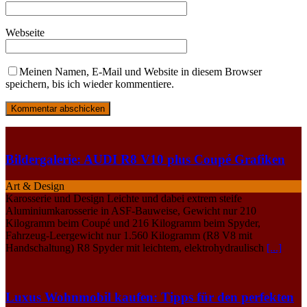
Webseite
Meinen Namen, E-Mail und Website in diesem Browser
speichern, bis ich wieder kommentiere.
Bildergalerie: AUDI R8 V10 plus Coupé Grafiken
Art & Design
Karosserie und Design Leichte und dabei extrem steife
Aluminiumkarosserie in ASF-Bauweise, Gewicht nur 210
Kilogramm beim Coupé und 216 Kilogramm beim Spyder,
Fahrzeug-Leergewicht nur 1.560 Kilogramm (R8 V8 mit
Handschaltung) R8 Spyder mit leichtem, elektrohydraulisch
[...]
Luxus Wohnmobil kaufen: Tipps für den perfekten