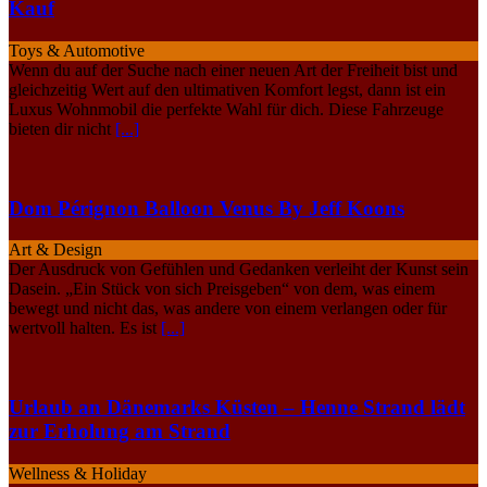
Kauf
Toys & Automotive
Wenn du auf der Suche nach einer neuen Art der Freiheit bist und
gleichzeitig Wert auf den ultimativen Komfort legst, dann ist ein
Luxus Wohnmobil die perfekte Wahl für dich. Diese Fahrzeuge
bieten dir nicht
[...]
Dom Pérignon Balloon Venus By Jeff Koons
Art & Design
Der Ausdruck von Gefühlen und Gedanken verleiht der Kunst sein
Dasein. „Ein Stück von sich Preisgeben“ von dem, was einem
bewegt und nicht das, was andere von einem verlangen oder für
wertvoll halten. Es ist
[...]
Urlaub an Dänemarks Küsten – Henne Strand lädt
zur Erholung am Strand
Wellness & Holiday