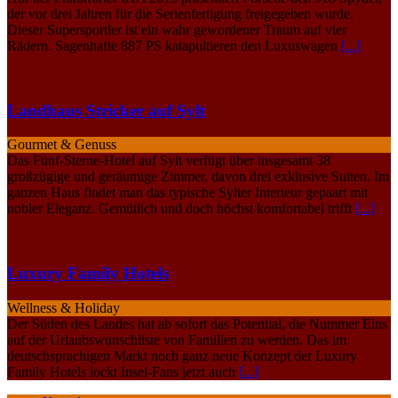
der vor drei Jahren für die Serienfertigung freigegeben wurde.
Dieser Supersportler ist ein wahr gewordener Traum auf vier
Rädern. Sagenhafte 887 PS katapultieren den Luxuswagen
[...]
Landhaus Stricker auf Sylt
Gourmet & Genuss
Das Fünf-Sterne-Hotel auf Sylt verfügt über insgesamt 38
großzügige und geräumige Zimmer, davon drei exklusive Suiten. Im
ganzen Haus findet man das typische Sylter Interieur gepaart mit
nobler Eleganz. Gemütlich und doch höchst komfortabel trifft
[...]
Luxury Family Hotels
Wellness & Holiday
Der Süden des Landes hat ab sofort das Potential, die Nummer Eins
auf der Urlaubswunschliste von Familien zu werden. Das im
deutschsprachigen Markt noch ganz neue Konzept der Luxury
Family Hotels lockt Insel-Fans jetzt auch
[...]