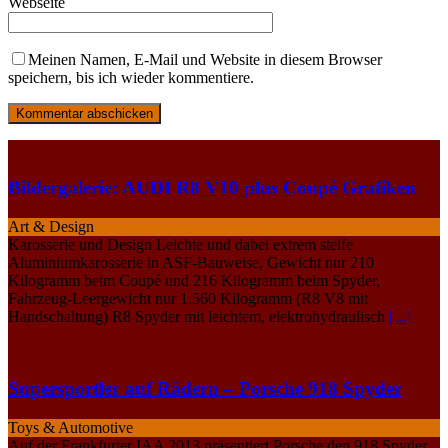
Webseite
Meinen Namen, E-Mail und Website in diesem Browser
speichern, bis ich wieder kommentiere.
Bildergalerie: AUDI R8 V10 plus Coupé Grafiken
Art & Design
Karosserie und Design Leichte und dabei extrem steife
Aluminiumkarosserie in ASF-Bauweise, Gewicht nur 210
Kilogramm beim Coupé und 216 Kilogramm beim Spyder,
Fahrzeug-Leergewicht nur 1.560 Kilogramm (R8 V8 mit
Handschaltung) R8 Spyder mit leichtem, elektrohydraulisch
[...]
Supersportler auf Rädern – Porsche 918 Spyder
Toys & Automotive
Auf der Frankfurter IAA 2013 präsentiert Porsche den 918 Spyder,