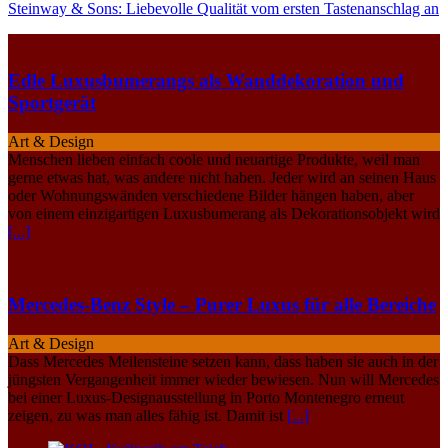
Steinway & Sons: Liebevolle Qualität vom ersten Tastenanschlag an
Edle Luxusbumerangs als Wanddekoration und
Sportgerät
Art & Design
Menschen lieben einfach coole und neuartige Produkte, weil man
gerne etwas hat, was andere nicht haben. Jeder wird an seinen Haus
oder Wohnungswänden verschiedene Bilder hängen haben, aber
von einem einzigartigen Luxusbumerang als Dekorationsobjekt wird
[...]
Mercedes-Benz Style – Purer Luxus für alle Bereiche
Art & Design
Dass Mercedes Meilensteine setzen kann, dass haben sie auch in der
jüngsten Vergangenheit immer wieder bewiesen. Nun will Mercedes
bei einer Luxus-Designausstellung in Porto Montenegro erneut
zeigen, zu was man alles fähig ist. Damit ist
[...]