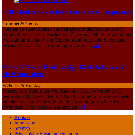
KOI – Kulinarik am Teich inmitten des Burgenlands
Gourmet & Genuss
Gelegen an einem kleinen See befindet sich das Restaurant KOI –
Kulinarik am Teich im Burgenland, Österreich. Mit einer vielfältigen
Auswahl an frischen Fisch Gerichten und regionalen Spezialitäten
werden die Gäste hier in Empfang genommen,
[...]
Neues Q! Resort Health & Spa Kitzbühel startet in
die Wintersaison
Wellness & Holiday
Passend zum Beginn der Wintersaison am 28. November 2013
begrüßt das Q! Resort Health & Spa Kitzbühel in Tirol seine Gäste
mit einer Mischung aus wohltuender Erholung und winterlichen
Aktivitäten. Schon bei der Ankunft lädt
[...]
Kontakt
Impressum
Sitemap
Privatsphäre-Einstellungen ändern