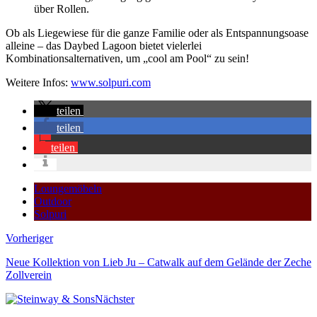
über Rollen.
Ob als Liegewiese für die ganze Familie oder als Entspannungsoase
alleine – das Daybed Lagoon bietet vielerlei
Kombinationsalternativen, um „cool am Pool“ zu sein!
Weitere Infos:
www.solpuri.com
teilen
teilen
teilen
Loungemöbeln
Outdoor
Solpuri
Vorheriger
Neue Kollektion von Lieb Ju – Catwalk auf dem Gelände der Zeche
Zollverein
Nächster