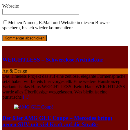
Webseite
Meinen Namen, E-Mail und Website in diesem Browser
speichern, bis ich wieder kommentiere.
WEIGHTLESS – Schwerelose Architektur
Art & Design
Das Timeless Projekt das auf eine zeitlose, elegante Formensprache
setzt haben wir bereits hier vorgestellt. Eine weitere Hauskonzept
Variante ist das Haus WEIGHTLESS. Beim Haus WEIGHTLESS
wurde alles Überflüssige weggelassen. Was bleibt ist eine
puristische
[...]
Der 63er AMG GLE Coupé – Mercedes bringt
neuen SUV mit viel Kraft auf die Straße