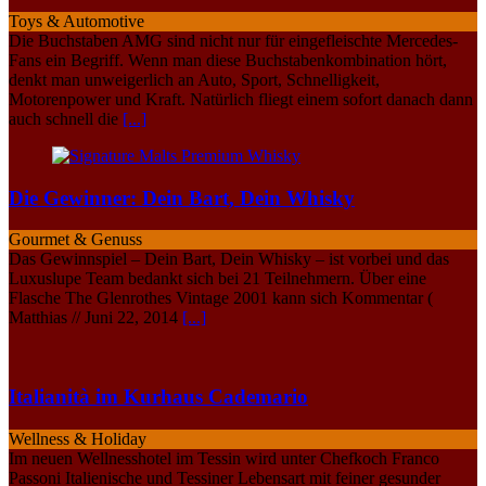
Toys & Automotive
Die Buchstaben AMG sind nicht nur für eingefleischte Mercedes-
Fans ein Begriff. Wenn man diese Buchstabenkombination hört,
denkt man unweigerlich an Auto, Sport, Schnelligkeit,
Motorenpower und Kraft. Natürlich fliegt einem sofort danach dann
auch schnell die
[...]
Die Gewinner: Dein Bart, Dein Whisky
Gourmet & Genuss
Das Gewinnspiel – Dein Bart, Dein Whisky – ist vorbei und das
Luxuslupe Team bedankt sich bei 21 Teilnehmern. Über eine
Flasche The Glenrothes Vintage 2001 kann sich Kommentar (
Matthias // Juni 22, 2014
[...]
Italianità im Kurhaus Cademario
Wellness & Holiday
Im neuen Wellnesshotel im Tessin wird unter Chefkoch Franco
Passoni Italienische und Tessiner Lebensart mit feiner gesunder