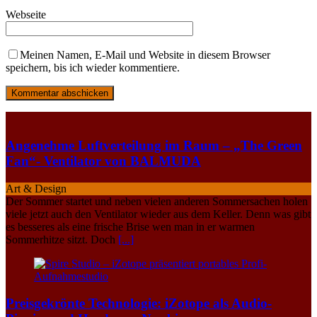
Webseite
Meinen Namen, E-Mail und Website in diesem Browser
speichern, bis ich wieder kommentiere.
Angenehme Luftverteilung im Raum – „The Green
Fan“- Ventilator von BALMUDA
Art & Design
Der Sommer startet und neben vielen anderen Sommersachen holen
viele jetzt auch den Ventilator wieder aus dem Keller. Denn was gibt
es besseres als eine frische Brise wen man in er warmen
Sommerhitze sitzt. Doch
[...]
Preisgekrönte Technologie: iZotope als Audio-