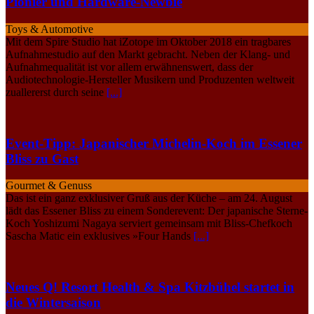
Pionier und Hardware-Newbie
Toys & Automotive
Mit dem Spire Studio hat iZotope im Oktober 2018 ein tragbares
Aufnahmestudio auf den Markt gebracht. Neben der Klang- und
Aufnahmequalität ist vor allem erwähnenswert, dass der
Audiotechnologie-Hersteller Musikern und Produzenten weltweit
zuallererst durch seine
[...]
Event-Tipp: Japanischer Michelin-Koch im Essener
Bliss zu Gast
Gourmet & Genuss
Das ist ein ganz exklusiver Gruß aus der Küche – am 24. August
lädt das Essener Bliss zu einem Sonderevent: Der japanische Sterne-
Koch Yoshizumi Nagaya serviert gemeinsam mit Bliss-Chefkoch
Sascha Matic ein exklusives »Four Hands
[...]
Neues Q! Resort Health & Spa Kitzbühel startet in
die Wintersaison