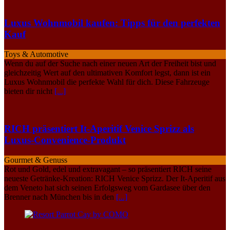
Luxus Wohnmobil kaufen: Tipps für den perfekten
Kauf
Toys & Automotive
Wenn du auf der Suche nach einer neuen Art der Freiheit bist und
gleichzeitig Wert auf den ultimativen Komfort legst, dann ist ein
Luxus Wohnmobil die perfekte Wahl für dich. Diese Fahrzeuge
bieten dir nicht
[...]
RICH präsentiert It-Aperitif Venice Sprizz als
Luxus-Convenience-Produkt
Gourmet & Genuss
Rot und Gold, edel und extravagant – so präsentiert RICH seine
neueste Getränke-Kreation: RICH Venice Sprizz. Der It-Aperitif aus
dem Veneto hat sich seinen Erfolgsweg vom Gardasee über den
Brenner nach München bis in den
[...]