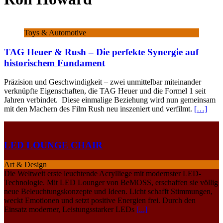
Toys & Automotive
TAG Heuer & Rush – Die perfekte Synergie auf
historischem Fundament
Präzision und Geschwindigkeit – zwei unmittelbar miteinander
verknüpfte Eigenschaften, die TAG Heuer und die Formel 1 seit
Jahren verbindet. Diese einmalige Beziehung wird nun gemeinsam
mit den Machern des Film Rush neu inszeniert und verfilmt.
[…]
LED LOUNGE CHAIR
Art & Design
Die Weltweit erste leuchtende Acrylliege mit modernster LED-
Technologie. Mit LED Lounger von BeMOSS, erschaffen sie völlig
neue Beleuchtungskonzepte und Ideen. Licht schafft Stimmungen,
weckt Emotionen und setzt positive Energien frei. Durch den
Einsatz moderner, Leistungsstarker LEDs
[...]