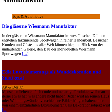
Toys & Automotive
Die gläserne Wiesmann Manufaktur
In der gläsernen Wiesmann Manufaktur im westfälischen Dülmen
entstehen faszinierende Sportwagen in reiner Handarbeit. Besucher,
Kunden und Gäste aus aller Welt können hier, mit Blick von der
umlaufenden Galerie, den Bau der individuellen Wiesmann
Sportwagen
[…]
Edle Luxusbumerangs als Wanddekoration und
Sportgerät
Art & Design
Menschen lieben einfach coole und neuartige Produkte, weil man
gerne etwas hat, was andere nicht haben. Jeder wird an seinen Haus
oder Wohnungswänden verschiedene Bilder hängen haben, aber
von einem einzigartigen Luxusbumerang als Dekorationsobjekt wird
[...]