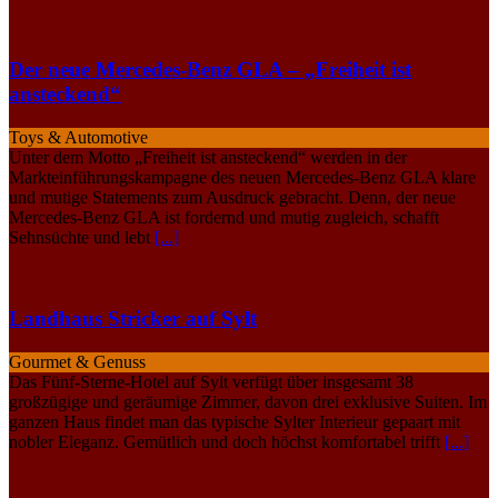
Der neue Mercedes-Benz GLA – „Freiheit ist
ansteckend“
Toys & Automotive
Unter dem Motto „Freiheit ist ansteckend“ werden in der
Markteinführungskampagne des neuen Mercedes-Benz GLA klare
und mutige Statements zum Ausdruck gebracht. Denn, der neue
Mercedes-Benz GLA ist fordernd und mutig zugleich, schafft
Sehnsüchte und lebt
[...]
Landhaus Stricker auf Sylt
Gourmet & Genuss
Das Fünf-Sterne-Hotel auf Sylt verfügt über insgesamt 38
großzügige und geräumige Zimmer, davon drei exklusive Suiten. Im
ganzen Haus findet man das typische Sylter Interieur gepaart mit
nobler Eleganz. Gemütlich und doch höchst komfortabel trifft
[...]