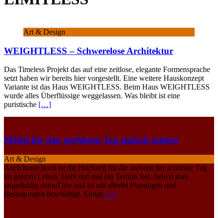
Art & Design
WEIGHTLESS – Schwerelose Architektur
Das Timeless Projekt das auf eine zeitlose, elegante Formensprache
setzt haben wir bereits hier vorgestellt. Eine weitere Hauskonzept
Variante ist das Haus WEIGHTLESS. Beim Haus WEIGHTLESS
wurde alles Überflüssige weggelassen. Was bleibt ist eine
puristische
[…]
Möbel für den perfekten Tag einfach mieten
Art & Design
Auch heute noch ist die Hochzeit für die meisten der schönste Tag
im ganzen Leben. Steht erst mal ein Termin fest, fiebert man
ungeduldig darauf hin und ist mit allerlei Planungen und
Besorgungen beschäftigt. Einige
[...]