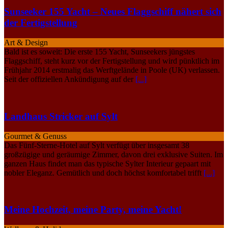
Sunseeker 155 Yacht – Neues Flaggschiff nähert sich
der Fertigstellung
Art & Design
Bald ist es soweit: Die erste 155 Yacht, Sunseekers jüngstes
Flaggschiff, steht kurz vor der Fertigstellung und wird pünktlich im
Frühjahr 2014 erstmalig das Werftgelände in Poole (UK) verlassen.
Seit der offiziellen Ankündigung auf der
[...]
Landhaus Stricker auf Sylt
Gourmet & Genuss
Das Fünf-Sterne-Hotel auf Sylt verfügt über insgesamt 38
großzügige und geräumige Zimmer, davon drei exklusive Suiten. Im
ganzen Haus findet man das typische Sylter Interieur gepaart mit
nobler Eleganz. Gemütlich und doch höchst komfortabel trifft
[...]
Meine Hochzeit, meine Party, meine Yacht!