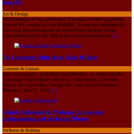
dem RS
Art & Design
Als Hommage an die automobilen Klassiker mit dem legendären
Porsche RS versteht sich das RSBIKE. So wie das legendäre RS-
Kürzel als Bezeichnung für die sportlichsten Modelle einiger
Automobilhersteller den Weg in die Zukunft gefunden hat
[...]
Die Gewinner: Dein Bart, Dein Whisky
Gourmet & Genuss
Das Gewinnspiel – Dein Bart, Dein Whisky – ist vorbei und das
Luxuslupe Team bedankt sich bei 21 Teilnehmern. Über eine
Flasche The Glenrothes Vintage 2001 kann sich Kommentar (
Matthias // Juni 22, 2014
[...]
Göbels Schlosshotel: Wellness, Luxus und
Entspannung auf höchstem Niveau
Wellness & Holiday