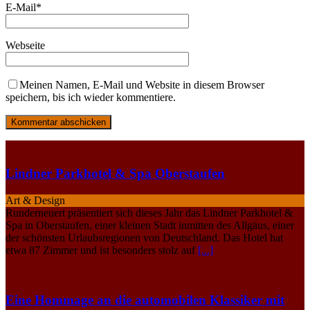
E-Mail
*
Webseite
Meinen Namen, E-Mail und Website in diesem Browser
speichern, bis ich wieder kommentiere.
Lindner Parkhotel & Spa Oberstaufen
Art & Design
Runderneuert präsentiert sich dieses Jahr das Lindner Parkhotel &
Spa in Oberstaufen, einer kleinen Stadt inmitten des Allgäus, einer
der schönsten Urlaubsregionen von Deutschland. Das Hotel hat
etwa 87 Zimmer und ist besonders stolz auf
[...]
Eine Hommage an die automobilen Klassiker mit