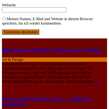
Webseite
Meinen Namen, E-Mail und Website in diesem Browser
speichern, bis ich wieder kommentiere.
Bildergalerie: AUDI R8 V10 plus Coupé Grafiken
Art & Design
Karosserie und Design Leichte und dabei extrem steife
Aluminiumkarosserie in ASF-Bauweise, Gewicht nur 210
Kilogramm beim Coupé und 216 Kilogramm beim Spyder,
Fahrzeug-Leergewicht nur 1.560 Kilogramm (R8 V8 mit
Handschaltung) R8 Spyder mit leichtem, elektrohydraulisch
[...]
Der neue Mercedes-Benz GLA – „Freiheit ist
ansteckend“