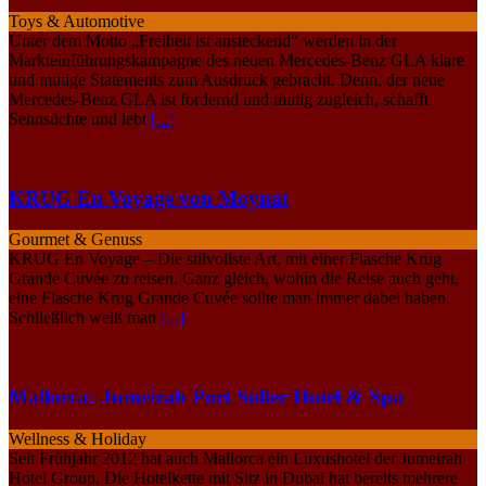
Toys & Automotive
Unter dem Motto „Freiheit ist ansteckend“ werden in der
Markteinführungskampagne des neuen Mercedes-Benz GLA klare
und mutige Statements zum Ausdruck gebracht. Denn, der neue
Mercedes-Benz GLA ist fordernd und mutig zugleich, schafft
Sehnsüchte und lebt
[...]
KRUG En Voyage von Moynat
Gourmet & Genuss
KRUG En Voyage – Die stilvollste Art, mit einer Flasche Krug
Grande Cuvée zu reisen. Ganz gleich, wohin die Reise auch geht,
eine Flasche Krug Grande Cuvée sollte man immer dabei haben.
Schließlich weiß man
[...]
Mallorca: Jumeirah Port Soller Hotel & Spa
Wellness & Holiday
Seit Frühjahr 2012 hat auch Mallorca ein Luxushotel der Jumeirah
Hotel Group. Die Hotelkette mit Sitz in Dubai hat bereits mehrere