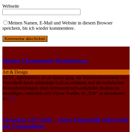
Webseite
Meinen Namen, E-Mail und Website in diesem Browser
speichern, bis ich wieder kommentiere.
Marine Chronometer Manufacture.
Art & Design
Im 19. -Jahrhundert, als es darum ging, die Marinechronometer vor
Verschleiß durch salzhaltige Luft zu schützen und die technischen
Herausforderungen eines permanent schwankenden Bodens zu
bewältigen, entschied sich Ulysse Nardin, in „Zeit“ zu investieren.
So
[...]
Sunseeker 155 Yacht – Neues Flaggschiff nähert sich
der Fertigstellung