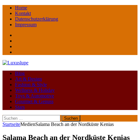
Home
Kontakt
Datenschutzerklärung
Impressum
Facebook
youtube
instagram
Pinterest
Blog
Art & Design
Fashion & Style
Wellness & Holiday
Toys & Automotive
Gourmet & Genuss
Stars
Suchen
nach:
Startseite
Medien
Salama Beach an der Nordküste Kenias
Salama Beach an der Nordküste Kenias