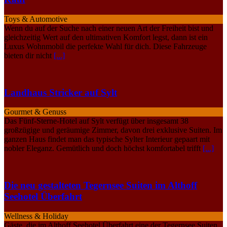
Toys & Automotive
Wenn du auf der Suche nach einer neuen Art der Freiheit bist und
gleichzeitig Wert auf den ultimativen Komfort legst, dann ist ein
Luxus Wohnmobil die perfekte Wahl für dich. Diese Fahrzeuge
bieten dir nicht
[...]
Landhaus Stricker auf Sylt
Gourmet & Genuss
Das Fünf-Sterne-Hotel auf Sylt verfügt über insgesamt 38
großzügige und geräumige Zimmer, davon drei exklusive Suiten. Im
ganzen Haus findet man das typische Sylter Interieur gepaart mit
nobler Eleganz. Gemütlich und doch höchst komfortabel trifft
[...]
Die neu gestalteten Tegernsee Suiten im Althoff
Seehotel Überfahrt
Wellness & Holiday
Gäste, die im Althoff Seehotel Überfahrt eine der Tegernsee Suiten