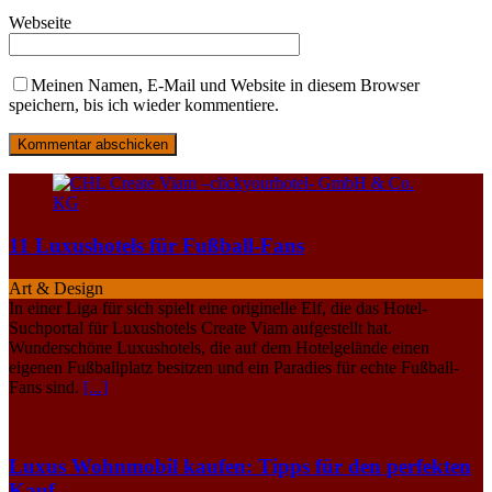
Webseite
Meinen Namen, E-Mail und Website in diesem Browser
speichern, bis ich wieder kommentiere.
11 Luxushotels für Fußball-Fans
Art & Design
In einer Liga für sich spielt eine originelle Elf, die das Hotel-
Suchportal für Luxushotels Create Viam aufgestellt hat.
Wunderschöne Luxushotels, die auf dem Hotelgelände einen
eigenen Fußballplatz besitzen und ein Paradies für echte Fußball-
Fans sind.
[...]
Luxus Wohnmobil kaufen: Tipps für den perfekten
Kauf