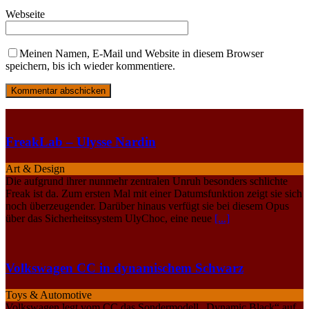
Webseite
Meinen Namen, E-Mail und Website in diesem Browser
speichern, bis ich wieder kommentiere.
FreakLab – Ulysse Nardin
Art & Design
Die aufgrund ihrer nunmehr zentralen Unruh besonders schlichte
Freak ist da. Zum ersten Mal mit einer Datumsfunktion zeigt sie sich
noch überzeugender. Darüber hinaus verfügt sie bei diesem Opus
über das Sicherheitssystem UlyChoc, eine neue
[...]
Volkswagen CC in dynamischem Schwarz
Toys & Automotive
Volkswagen legt vom CC das Sondermodell „Dynamic Black“ auf,