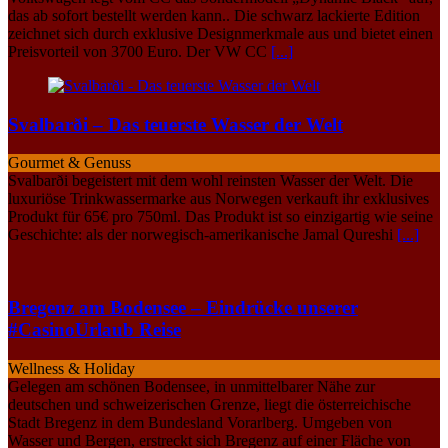
das ab sofort bestellt werden kann.. Die schwarz lackierte Edition
zeichnet sich durch exklusive Designmerkmale aus und bietet einen
Preisvorteil von 3700 Euro. Der VW CC
[...]
Svalbarði – Das teuerste Wasser der Welt
Gourmet & Genuss
Svalbarði begeistert mit dem wohl reinsten Wasser der Welt. Die
luxuriöse Trinkwassermarke aus Norwegen verkauft ihr exklusives
Produkt für 65€ pro 750ml. Das Produkt ist so einzigartig wie seine
Geschichte: als der norwegisch-amerikanische Jamal Qureshi
[...]
Bregenz am Bodensee – Eindrücke unserer
#CasinoUrlaub Reise
Wellness & Holiday
Gelegen am schönen Bodensee, in unmittelbarer Nähe zur
deutschen und schweizerischen Grenze, liegt die österreichische
Stadt Bregenz in dem Bundesland Vorarlberg. Umgeben von
Wasser und Bergen, erstreckt sich Bregenz auf einer Fläche von