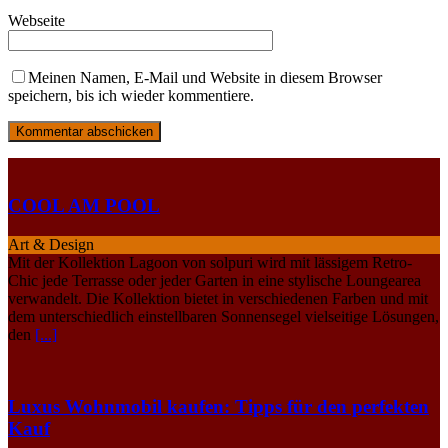
Webseite
Meinen Namen, E-Mail und Website in diesem Browser
speichern, bis ich wieder kommentiere.
COOL AM POOL
Art & Design
Mit der Kollektion Lagoon von solpuri wird mit lässigem Retro-
Chic jede Terrasse oder jeder Garten in eine stylische Loungearea
verwandelt. Die Kollektion bietet in verschiedenen Farben und mit
dem unterschiedlich einstellbaren Sonnensegel vielseitige Lösungen,
den
[...]
Luxus Wohnmobil kaufen: Tipps für den perfekten
Kauf