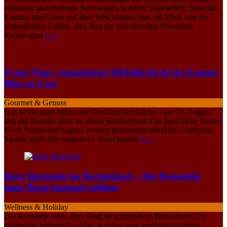
entstehen faszinierende Sportwagen in reiner Handarbeit. Besucher,
Kunden und Gäste aus aller Welt können hier, mit Blick von der
umlaufenden Galerie, den Bau der individuellen Wiesmann
Sportwagen
[...]
Event-Tipp: Japanischer Michelin-Koch im Essener
Bliss zu Gast
Gourmet & Genuss
Das ist ein ganz exklusiver Gruß aus der Küche – am 24. August
lädt das Essener Bliss zu einem Sonderevent: Der japanische Sterne-
Koch Yoshizumi Nagaya serviert gemeinsam mit Bliss-Chefkoch
Sascha Matic ein exklusives »Four Hands
[...]
Burg Bernstein im Burgenland – Die Romantik
einer Burg hautnah erleben
Wellness & Holiday
Die Romantik einer alten Burg ist schon etwas Besonderes. Ein
einmaliges historisches Flair, welches eine geschichtsträchtige