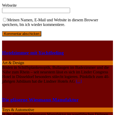
Webseite
Meinen Namen, E-Mail und Website in diesem Browser
speichern, bis ich wieder kommentiere.
Hotelzimmer mit Yachtfeeling
Art & Design
Böden in Schiffsplankenoptik, Bullaugen im Badezimmer und die
Nähe zum Rhein – seit neuestem lässt es sich im Linder Congress
Hotel in Düsseldorf besonders stilecht logieren. Pünktlich zum 40-
jährigen Jubiläum hat die Lindner Hotels AG
[...]
Die gläserne Wiesmann Manufaktur
Toys & Automotive
In der gläsernen Wiesmann Manufaktur im westfälischen Dülmen