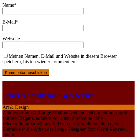
Name
*
E-Mail
*
Webseite
Meinen Namen, E-Mail und Website in diesem Browser
speichern, bis ich wieder kommentiere.
Goldener Schnitt und Doppelfenster
Art & Design
Zeitmesser von A. Lange & Söhne zeichnen sich nicht nur durch
zeitlose Eleganz, sondern vor allem durch eine hohe
Wiedererkennbarkeit aus. Skizzen der Modellneuheiten geben
Einblicke in die Arbeit der Lange-Designer. Von Gerrit Rietveld,
einem
[...]