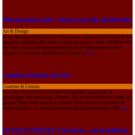
Mercedes-Benz Style – Purer Luxus für alle Bereiche
Art & Design
Dass Mercedes Meilensteine setzen kann, dass haben sie auch in der
jüngsten Vergangenheit immer wieder bewiesen. Nun will Mercedes
bei einer Luxus-Designausstellung in Porto Montenegro erneut
zeigen, zu was man alles fähig ist. Damit ist
[...]
Landhaus Stricker auf Sylt
Gourmet & Genuss
Das Fünf-Sterne-Hotel auf Sylt verfügt über insgesamt 38
großzügige und geräumige Zimmer, davon drei exklusive Suiten. Im
ganzen Haus findet man das typische Sylter Interieur gepaart mit
nobler Eleganz. Gemütlich und doch höchst komfortabel trifft
[...]
LIFESTYLEHOTELS The Book – ein Hotelführer