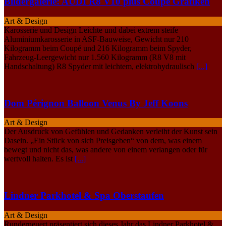
Bildergalerie: AUDI R8 V10 plus Coupé Grafiken
Art & Design
Karosserie und Design Leichte und dabei extrem steife
Aluminiumkarosserie in ASF-Bauweise, Gewicht nur 210
Kilogramm beim Coupé und 216 Kilogramm beim Spyder,
Fahrzeug-Leergewicht nur 1.560 Kilogramm (R8 V8 mit
Handschaltung) R8 Spyder mit leichtem, elektrohydraulisch
[...]
Dom Pérignon Balloon Venus By Jeff Koons
Art & Design
Der Ausdruck von Gefühlen und Gedanken verleiht der Kunst sein
Dasein. „Ein Stück von sich Preisgeben“ von dem, was einem
bewegt und nicht das, was andere von einem verlangen oder für
wertvoll halten. Es ist
[...]
Lindner Parkhotel & Spa Oberstaufen
Art & Design
Runderneuert präsentiert sich dieses Jahr das Lindner Parkhotel &