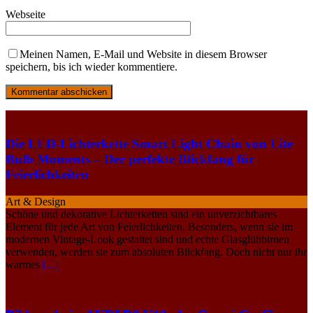
Webseite
Meinen Namen, E-Mail und Website in diesem Browser
speichern, bis ich wieder kommentiere.
Die LED-Lichterkette Smart Light Chain von Lite
Bulb Moments – Der perfekte Blickfang für
Feierlichkeiten
Art & Design
Schöne und dekorative Lichterketten sind ein unverzichtbares
Element für jede Art von Feierlichkeiten. Besonders, wenn sie im
modernen Vintage-Look gestaltet sind und echte Glasglühbirnen
verwenden, werden sie zum absoluten Blickfang. Doch nicht nur ihr
warmes
[...]