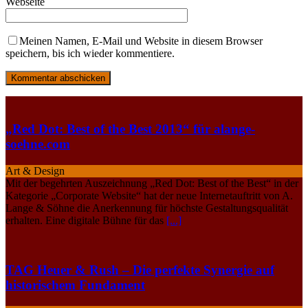
Webseite
Meinen Namen, E-Mail und Website in diesem Browser
speichern, bis ich wieder kommentiere.
„Red Dot: Best of the Best 2013“ für alange-
soehne.com
Art & Design
Mit der begehrten Auszeichnung „Red Dot: Best of the Best“ in der
Kate­gorie „Corporate Website“ hat der neue Internetauftritt von A.
Lange & Söhne die Anerkennung für höchste Gestaltungsqualität
erhalten. Eine digitale Bühne für das
[...]
TAG Heuer & Rush – Die perfekte Synergie auf
historischem Fundament