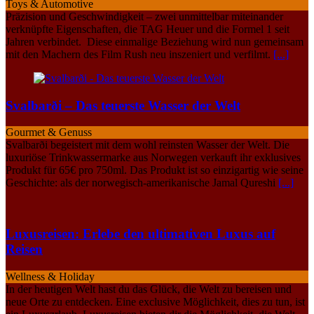
Toys & Automotive
Präzision und Geschwindigkeit – zwei unmittelbar miteinander
verknüpfte Eigenschaften, die TAG Heuer und die Formel 1 seit
Jahren verbindet. Diese einmalige Beziehung wird nun gemeinsam
mit den Machern des Film Rush neu inszeniert und verfilmt.
[...]
Svalbarði – Das teuerste Wasser der Welt
Gourmet & Genuss
Svalbarði begeistert mit dem wohl reinsten Wasser der Welt. Die
luxuriöse Trinkwassermarke aus Norwegen verkauft ihr exklusives
Produkt für 65€ pro 750ml. Das Produkt ist so einzigartig wie seine
Geschichte: als der norwegisch-amerikanische Jamal Qureshi
[...]
Luxusreisen: Erlebe den ultimativen Luxus auf
Reisen
Wellness & Holiday
In der heutigen Welt hast du das Glück, die Welt zu bereisen und
neue Orte zu entdecken. Eine exclusive Möglichkeit, dies zu tun, ist