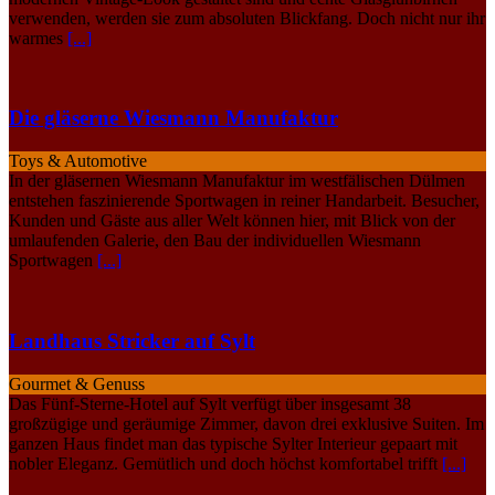
verwenden, werden sie zum absoluten Blickfang. Doch nicht nur ihr
warmes
[...]
Die gläserne Wiesmann Manufaktur
Toys & Automotive
In der gläsernen Wiesmann Manufaktur im westfälischen Dülmen
entstehen faszinierende Sportwagen in reiner Handarbeit. Besucher,
Kunden und Gäste aus aller Welt können hier, mit Blick von der
umlaufenden Galerie, den Bau der individuellen Wiesmann
Sportwagen
[...]
Landhaus Stricker auf Sylt
Gourmet & Genuss
Das Fünf-Sterne-Hotel auf Sylt verfügt über insgesamt 38
großzügige und geräumige Zimmer, davon drei exklusive Suiten. Im
ganzen Haus findet man das typische Sylter Interieur gepaart mit
nobler Eleganz. Gemütlich und doch höchst komfortabel trifft
[...]