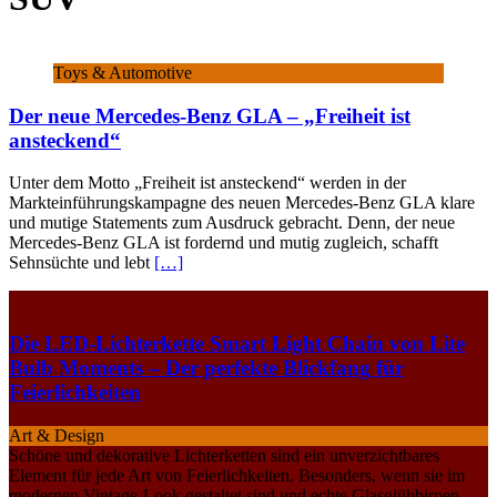
Toys & Automotive
Der neue Mercedes-Benz GLA – „Freiheit ist
ansteckend“
Unter dem Motto „Freiheit ist ansteckend“ werden in der
Markteinführungskampagne des neuen Mercedes-Benz GLA klare
und mutige Statements zum Ausdruck gebracht. Denn, der neue
Mercedes-Benz GLA ist fordernd und mutig zugleich, schafft
Sehnsüchte und lebt
[…]
Die LED-Lichterkette Smart Light Chain von Lite
Bulb Moments – Der perfekte Blickfang für
Feierlichkeiten
Art & Design
Schöne und dekorative Lichterketten sind ein unverzichtbares
Element für jede Art von Feierlichkeiten. Besonders, wenn sie im
modernen Vintage-Look gestaltet sind und echte Glasglühbirnen