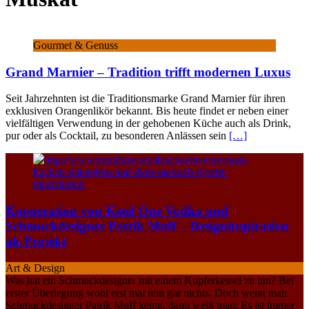
Gourmet & Genuss
Grand Marnier – Tradition trifft modernen Luxus
Seit Jahrzehnten ist die Traditionsmarke Grand Marnier für ihren
exklusiven Orangenlikör bekannt. Bis heute findet er neben einer
vielfältigen Verwendung in der gehobenen Küche auch als Drink,
pur oder als Cocktail, zu besonderen Anlässen sein
[…]
Kooperation von Ketel One Vodka und
Schmuckdesigner Patrik Muff – Designinspiration
als Projekt
Art & Design
Was hat ein Schmuckdesigner mit einem Kupferkessel zu tun? Bei
erster Überlegung wohl erst mal rein gar nichts. Doch wenn man
Schmuckdesigner Patrik Muff kennt, dann weiß man: Es ist immer