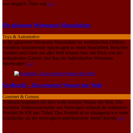
was möglich. Öfter mal
[...]
Die gläserne Wiesmann Manufaktur
Toys & Automotive
In der gläsernen Wiesmann Manufaktur im westfälischen Dülmen
entstehen faszinierende Sportwagen in reiner Handarbeit. Besucher,
Kunden und Gäste aus aller Welt können hier, mit Blick von der
umlaufenden Galerie, den Bau der individuellen Wiesmann
Sportwagen
[...]
Svalbarði – Das teuerste Wasser der Welt
Gourmet & Genuss
Svalbarði begeistert mit dem wohl reinsten Wasser der Welt. Die
luxuriöse Trinkwassermarke aus Norwegen verkauft ihr exklusives
Produkt für 65€ pro 750ml. Das Produkt ist so einzigartig wie seine
Geschichte: als der norwegisch-amerikanische Jamal Qureshi
[...]