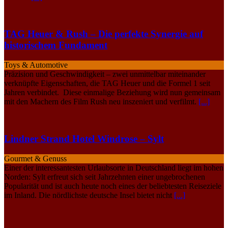
TAG Heuer & Rush – Die perfekte Synergie auf
historischem Fundament
Toys & Automotive
Präzision und Geschwindigkeit – zwei unmittelbar miteinander
verknüpfte Eigenschaften, die TAG Heuer und die Formel 1 seit
Jahren verbindet. Diese einmalige Beziehung wird nun gemeinsam
mit den Machern des Film Rush neu inszeniert und verfilmt.
[...]
Lindner Strand Hotel Windrose – Sylt
Gourmet & Genuss
Einer der interessantesten Urlaubsorte in Deutschland liegt im hohen
Norden: Sylt erfreut sich seit Jahrzehnten einer ungebrochenen
Popularität und ist auch heute noch eines der beliebtesten Reiseziele
im Inland. Die nördlichste deutsche Insel bietet nicht
[...]