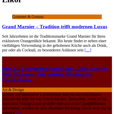
Gourmet & Genuss
Grand Marnier – Tradition trifft modernen Luxus
Seit Jahrzehnten ist die Traditionsmarke Grand Marnier für ihren
exklusiven Orangenlikör bekannt. Bis heute findet er neben einer
vielfältigen Verwendung in der gehobenen Küche auch als Drink,
pur oder als Cocktail, zu besonderen Anlässen sein
[…]
Die LED-Lichterkette Smart Light Chain von Lite
Bulb Moments – Der perfekte Blickfang für
Feierlichkeiten
Art & Design
Schöne und dekorative Lichterketten sind ein unverzichtbares
Element für jede Art von Feierlichkeiten. Besonders, wenn sie im
modernen Vintage-Look gestaltet sind und echte Glasglühbirnen
verwenden, werden sie zum absoluten Blickfang. Doch nicht nur ihr
warmes
[...]