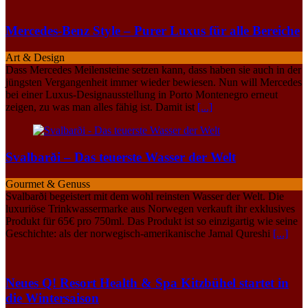
Mercedes-Benz Style – Purer Luxus für alle Bereiche
Art & Design
Dass Mercedes Meilensteine setzen kann, dass haben sie auch in der
jüngsten Vergangenheit immer wieder bewiesen. Nun will Mercedes
bei einer Luxus-Designausstellung in Porto Montenegro erneut
zeigen, zu was man alles fähig ist. Damit ist
[...]
Svalbarði – Das teuerste Wasser der Welt
Gourmet & Genuss
Svalbarði begeistert mit dem wohl reinsten Wasser der Welt. Die
luxuriöse Trinkwassermarke aus Norwegen verkauft ihr exklusives
Produkt für 65€ pro 750ml. Das Produkt ist so einzigartig wie seine
Geschichte: als der norwegisch-amerikanische Jamal Qureshi
[...]
Neues Q! Resort Health & Spa Kitzbühel startet in
die Wintersaison