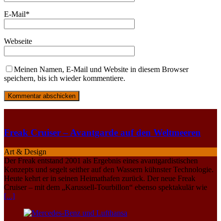
E-Mail
*
Webseite
Meinen Namen, E-Mail und Website in diesem Browser
speichern, bis ich wieder kommentiere.
Freak Cruiser – Avantgarde auf den Weltmeeren
Art & Design
Der Freak entstand 2001 als Ergebnis eines avantgardistischen
Konzepts und segelt seither auf den Wassern kühnster Technologie.
Heute kehrt er in seinen Heimathafen zurück. Der neue Freak
Cruiser – mit dem „Karussell-Tourbillon“ ebenso spektakulär wie
[...]