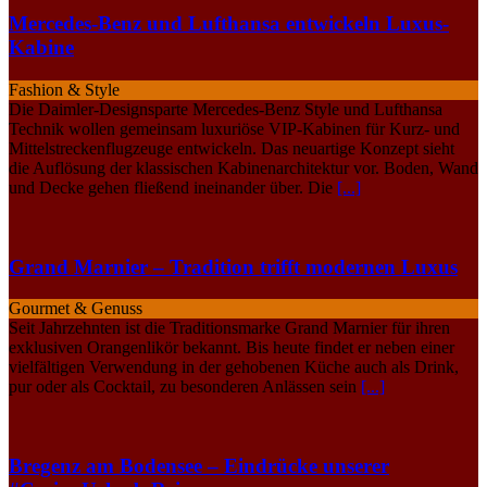
Mercedes-Benz und Lufthansa entwickeln Luxus-
Kabine
Fashion & Style
Die Daimler-Designsparte Mercedes-Benz Style und Lufthansa
Technik wollen gemeinsam luxuriöse VIP-Kabinen für Kurz- und
Mittelstreckenflugzeuge entwickeln. Das neuartige Konzept sieht
die Auflösung der klassischen Kabinenarchitektur vor. Boden, Wand
und Decke gehen fließend ineinander über. Die
[...]
Grand Marnier – Tradition trifft modernen Luxus
Gourmet & Genuss
Seit Jahrzehnten ist die Traditionsmarke Grand Marnier für ihren
exklusiven Orangenlikör bekannt. Bis heute findet er neben einer
vielfältigen Verwendung in der gehobenen Küche auch als Drink,
pur oder als Cocktail, zu besonderen Anlässen sein
[...]
Bregenz am Bodensee – Eindrücke unserer