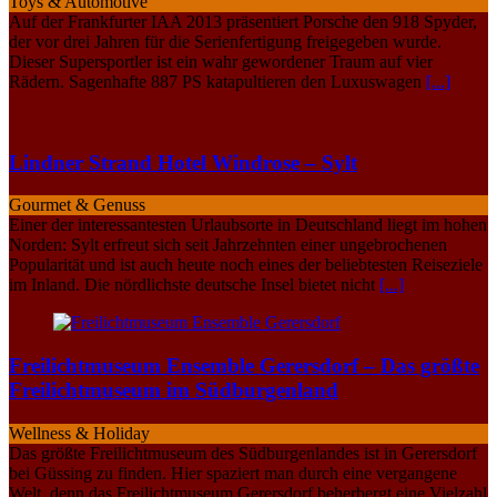
Toys & Automotive
Auf der Frankfurter IAA 2013 präsentiert Porsche den 918 Spyder,
der vor drei Jahren für die Serienfertigung freigegeben wurde.
Dieser Supersportler ist ein wahr gewordener Traum auf vier
Rädern. Sagenhafte 887 PS katapultieren den Luxuswagen
[...]
Lindner Strand Hotel Windrose – Sylt
Gourmet & Genuss
Einer der interessantesten Urlaubsorte in Deutschland liegt im hohen
Norden: Sylt erfreut sich seit Jahrzehnten einer ungebrochenen
Popularität und ist auch heute noch eines der beliebtesten Reiseziele
im Inland. Die nördlichste deutsche Insel bietet nicht
[...]
Freilichtmuseum Ensemble Gerersdorf – Das größte
Freilichtmuseum im Südburgenland
Wellness & Holiday
Das größte Freilichtmuseum des Südburgenlandes ist in Gerersdorf
bei Güssing zu finden. Hier spaziert man durch eine vergangene
Welt, denn das Freilichtmuseum Gerersdorf beherbergt eine Vielzahl