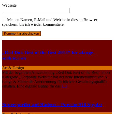
Webseite
Meinen Namen, E-Mail und Website in diesem Browser
speichern, bis ich wieder kommentiere.
„Red Dot: Best of the Best 2013“ für alange-
soehne.com
Art & Design
Mit der begehrten Auszeichnung „Red Dot: Best of the Best“ in der
Kate­gorie „Corporate Website“ hat der neue Internetauftritt von A.
Lange & Söhne die Anerkennung für höchste Gestaltungsqualität
erhalten. Eine digitale Bühne für das
[...]
Supersportler auf Rädern – Porsche 918 Spyder