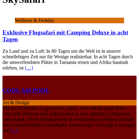
Wellness & Holiday
Exklusive Flugsafari mit Camping Deluxe in acht
Tagen
Zu Land und zu Luft: In 80 Tagen um die Welt ist in unserer
schnellebigen Zeit nur für Wenige realisierbar. In acht Tagen durch
die umwerfendsten Plätze in Tansania reisen und Afrika hautnah
erleben, ist
[…]
COOL AM POOL
Art & Design
Mit der Kollektion Lagoon von solpuri wird mit lässigem Retro-
Chic jede Terrasse oder jeder Garten in eine stylische Loungearea
verwandelt. Die Kollektion bietet in verschiedenen Farben und mit
dem unterschiedlich einstellbaren Sonnensegel vielseitige Lösungen,
den
[...]