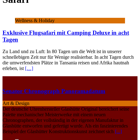
Wellness & Holiday
Exklusive Flugsafari mit Camping Deluxe in acht
Tagen
Zu Land und zu Luft: In 80 Tagen um die Welt ist in unserer
schnellebigen Zeit nur für Wenige realisierbar. In acht Tagen durch
die umwerfendsten Plätze in Tansania reisen und Afrika hautnah
erleben, ist
[…]
Senator Chronograph Panoramadatum
Art & Design
Der deutsche Uhrenhersteller Glashütte Original bereichert seine
Palette mechanischer Meisterwerke mit einem neuen
Chronographen, der vollständig in der eigenen Manufaktur in
Glashütte entworfen und gefertigt wurde. Als ein faszinierendes
Beispiel der Glashütter Konstruktionskunst zeichnet sich
[...]