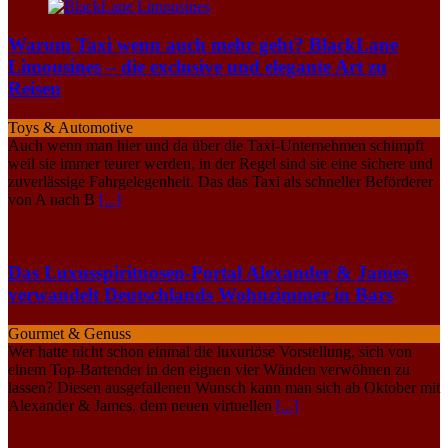
Warum Taxi wenn auch mehr geht? BlackLane
Limousines – die exclusive und elegante Art zu
Reisen
Toys & Automotive
Auch wenn man hier und da über die Taxi-Unternehmen schimpft
weil sie immer teurer werden, in der Regel sind sie eine sichere und
zuverlässige Fahrgelegenheit. Das das Taxi als schneller Beförderer
von A nach B
[...]
Das Luxusspirituosen-Portal Alexander & James
verwandelt Deutschlands Wohnzimmer in Bars
Gourmet & Genuss
Wer hatte nicht schon einmal die luxuriöse Vorstellung, sich von
einem Top-Bartender in den eignen vier Wänden verwöhnen zu
lassen? Diesen ausgefallenen Wunsch kann man sich ab Oktober mit
Alexander & James, dem neuen virtuellen
[...]