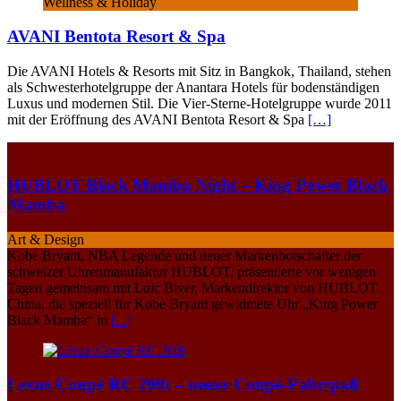
Wellness & Holiday
AVANI Bentota Resort & Spa
Die AVANI Hotels & Resorts mit Sitz in Bangkok, Thailand, stehen
als Schwesterhotelgruppe der Anantara Hotels für bodenständigen
Luxus und modernen Stil. Die Vier-Sterne-Hotelgruppe wurde 2011
mit der Eröffnung des AVANI Bentota Resort & Spa
[…]
HUBLOT Black Mamba Night – King Power Black
Mamba
Art & Design
Kobe Bryant, NBA Legende und neuer Markenbotschafter der
schweizer Uhrenmanufaktur HUBLOT, präsentierte vor wenigen
Tagen gemeinsam mit Loic Biver, Markendirektor von HUBLOT
China, die speziell für Kobe Bryant gewidmete Uhr „King Power
Black Mamba“ in
[...]
Lexus Coupé RC 200t – neuer Coupé-Fahrspaß