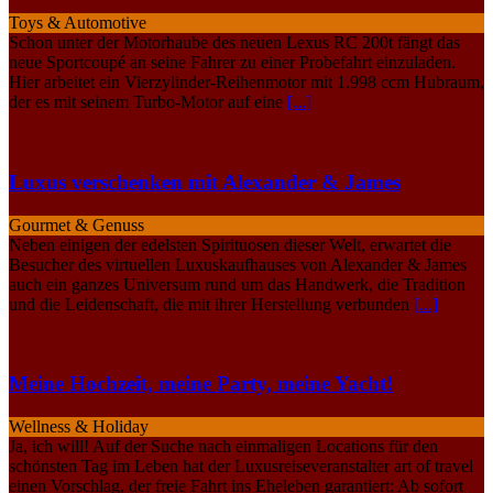
Toys & Automotive
Schon unter der Motorhaube des neuen Lexus RC 200t fängt das
neue Sportcoupé an seine Fahrer zu einer Probefahrt einzuladen.
Hier arbeitet ein Vierzylinder-Reihenmotor mit 1.998 ccm Hubraum,
der es mit seinem Turbo-Motor auf eine
[...]
Luxus verschenken mit Alexander & James
Gourmet & Genuss
Neben einigen der edelsten Spirituosen dieser Welt, erwartet die
Besucher des virtuellen Luxuskaufhauses von Alexander & James
auch ein ganzes Universum rund um das Handwerk, die Tradition
und die Leidenschaft, die mit ihrer Herstellung verbunden
[...]
Meine Hochzeit, meine Party, meine Yacht!
Wellness & Holiday
Ja, ich will! Auf der Suche nach einmaligen Locations für den
schönsten Tag im Leben hat der Luxusreiseveranstalter art of travel
einen Vorschlag, der freie Fahrt ins Eheleben garantiert: Ab sofort