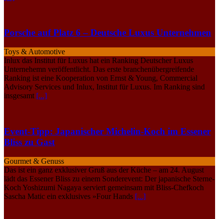
Porsche auf Platz 6 – Deutsche Luxus Unternehmen
Toys & Automotive
Inlux das Institut für Luxus hat ein Ranking Deutscher Luxus
Unternehemn veröffentlicht. Das erste branchenübergreifende
Ranking ist eine Kooperation von Ernst & Young, Commercial
Advisory Services und Inlux, Institut für Luxus. Im Ranking sind
insgesamt
[...]
Event-Tipp: Japanischer Michelin-Koch im Essener
Bliss zu Gast
Gourmet & Genuss
Das ist ein ganz exklusiver Gruß aus der Küche – am 24. August
lädt das Essener Bliss zu einem Sonderevent: Der japanische Sterne-
Koch Yoshizumi Nagaya serviert gemeinsam mit Bliss-Chefkoch
Sascha Matic ein exklusives »Four Hands
[...]