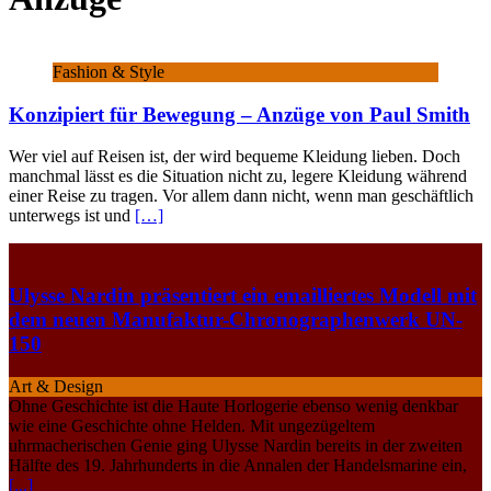
Fashion & Style
Konzipiert für Bewegung – Anzüge von Paul Smith
Wer viel auf Reisen ist, der wird bequeme Kleidung lieben. Doch
manchmal lässt es die Situation nicht zu, legere Kleidung während
einer Reise zu tragen. Vor allem dann nicht, wenn man geschäftlich
unterwegs ist und
[…]
Ulysse Nardin präsentiert ein emailliertes Modell mit
dem neuen Manufaktur-Chronographenwerk UN-
150
Art & Design
Ohne Geschichte ist die Haute Horlogerie ebenso wenig denkbar
wie eine Geschichte ohne Helden. Mit ungezügeltem
uhrmacherischen Genie ging Ulysse Nardin bereits in der zweiten
Hälfte des 19. Jahrhunderts in die Annalen der Handelsmarine ein,
[...]