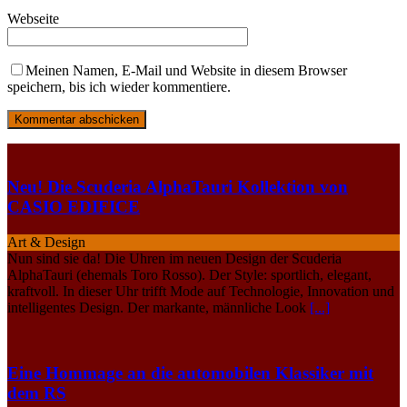
Webseite
Meinen Namen, E-Mail und Website in diesem Browser
speichern, bis ich wieder kommentiere.
Neu! Die Scuderia AlphaTauri Kollektion von
CASIO EDIFICE
Art & Design
Nun sind sie da! Die Uhren im neuen Design der Scuderia
AlphaTauri (ehemals Toro Rosso). Der Style: sportlich, elegant,
kraftvoll. In dieser Uhr trifft Mode auf Technologie, Innovation und
intelligentes Design. Der markante, männliche Look
[...]
Eine Hommage an die automobilen Klassiker mit
dem RS