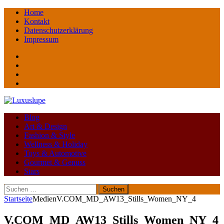
Home
Kontakt
Datenschutzerklärung
Impressum
Facebook
youtube
instagram
Pinterest
Blog
Art & Design
Fashion & Style
Wellness & Holiday
Toys & Automotive
Gourmet & Genuss
Stars
Suchen
nach:
Startseite
Medien
V.COM_MD_AW13_Stills_Women_NY_4
V.COM_MD_AW13_Stills_Women_NY_4