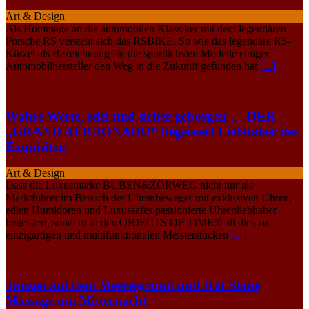
Art & Design
Als Hommage an die automobilen Klassiker mit dem legendären
Porsche RS versteht sich das RSBIKE. So wie das legendäre RS-
Kürzel als Bezeichnung für die sportlichsten Modelle einiger
Automobilhersteller den Weg in die Zukunft gefunden hat
[...]
Wahre Werte, edel und sicher geborgen … DER
„GRAND AFICIONADO“ begeistert Liebhaber des
Exquisiten
Art & Design
Dass die Luxusmarke BUBEN&ZÖRWEG nicht nur als
Marktführer im Bereich der Uhrenbeweger mit exklusiven Uhren,
edlen Humidoren und Luxussafes passionierte Uhrenliebhaber
begeistert, sondern in den OBJECTS OF TIME® all dies zu
einzigartigen und multifunktionalen Meisterstücken
[...]
Tanzen auf dem Meeresgrund und Hot Stone
Massage um Mitternacht