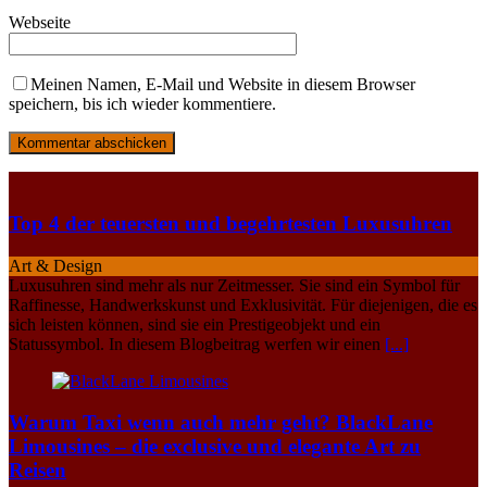
Webseite
Meinen Namen, E-Mail und Website in diesem Browser
speichern, bis ich wieder kommentiere.
Top 4 der teuersten und begehrtesten Luxusuhren
Art & Design
Luxusuhren sind mehr als nur Zeitmesser. Sie sind ein Symbol für
Raffinesse, Handwerkskunst und Exklusivität. Für diejenigen, die es
sich leisten können, sind sie ein Prestigeobjekt und ein
Statussymbol. In diesem Blogbeitrag werfen wir einen
[...]
Warum Taxi wenn auch mehr geht? BlackLane
Limousines – die exclusive und elegante Art zu
Reisen