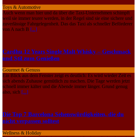
Toys & Automotive
Auch wenn man hier und da über die Taxi-Unternehmen schimpft
weil sie immer teurer werden, in der Regel sind sie eine sichere und
zuverlässige Fahrgelegenheit. Das das Taxi als schneller Beförderer
von A nach B
[...]
Cardhu 12 Years Single Malt Whisky – Geschmack
und Stil zum Genießen
Gourmet & Genuss
Ein Blick aus dem Fenster zeigt es deutlich: Es wird wieder Zeit es
sich abends Zuhause gemütlich zu machen. Die Tage werden jetzt
schnell immer kälter und die Abende immer länger. Grund genug
also, sich
[...]
Die Top 7 Barcelona Sehenswürdigkeiten, die du
nicht verpassen solltest
Wellness & Holiday