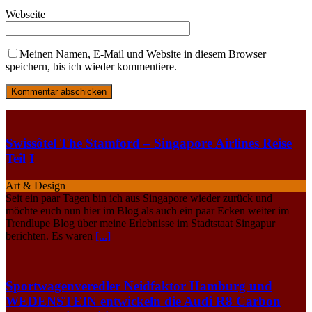
Webseite
Meinen Namen, E-Mail und Website in diesem Browser
speichern, bis ich wieder kommentiere.
Swissôtel The Stamford – Singapore Airlines Reise
Teil I
Art & Design
Seit ein paar Tagen bin ich aus Singapore wieder zurück und
möchte euch nun hier im Blog als auch ein paar Ecken weiter im
Trendlupe Blog über meine Erlebnisse im Stadtstaat Singapur
berichten. Es waren
[...]
Sportwagenveredler Neidfaktor Hamburg und
WEDENSTEIN entwickeln die Audi R8 Carbon