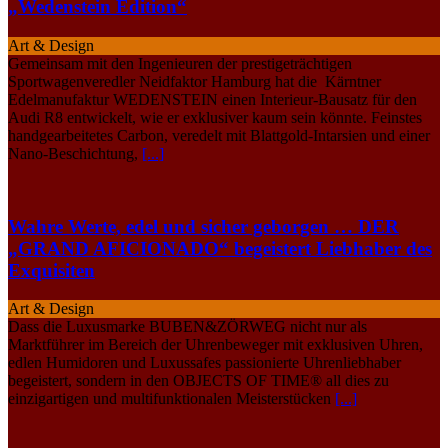
„Wedenstein Edition“
Art & Design
Gemeinsam mit den Ingenieuren der prestigeträchtigen
Sportwagenveredler Neidfaktor Hamburg hat die Kärntner
Edelmanufaktur WEDENSTEIN einen Interieur-Bausatz für den
Audi R8 entwickelt, wie er exklusiver kaum sein könnte. Feinstes
handgearbeitetes Carbon, veredelt mit Blattgold-Intarsien und einer
Nano-Beschichtung,
[...]
Wahre Werte, edel und sicher geborgen … DER
„GRAND AFICIONADO“ begeistert Liebhaber des
Exquisiten
Art & Design
Dass die Luxusmarke BUBEN&ZÖRWEG nicht nur als
Marktführer im Bereich der Uhrenbeweger mit exklusiven Uhren,
edlen Humidoren und Luxussafes passionierte Uhrenliebhaber
begeistert, sondern in den OBJECTS OF TIME® all dies zu
einzigartigen und multifunktionalen Meisterstücken
[...]