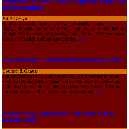
Sunseeker 155 Yacht – Neues Flaggschiff nähert sich
der Fertigstellung
Art & Design
Bald ist es soweit: Die erste 155 Yacht, Sunseekers jüngstes
Flaggschiff, steht kurz vor der Fertigstellung und wird pünktlich im
Frühjahr 2014 erstmalig das Werftgelände in Poole (UK) verlassen.
Seit der offiziellen Ankündigung auf der
[...]
Grand Marnier – Tradition trifft modernen Luxus
Gourmet & Genuss
Seit Jahrzehnten ist die Traditionsmarke Grand Marnier für ihren
exklusiven Orangenlikör bekannt. Bis heute findet er neben einer
vielfältigen Verwendung in der gehobenen Küche auch als Drink,
pur oder als Cocktail, zu besonderen Anlässen sein
[...]
Dinieren unter Eiskristallen – Huvafen Fushi by
PER AQUUM