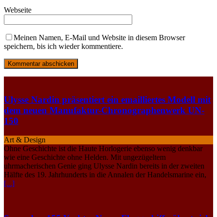
Webseite
Meinen Namen, E-Mail und Website in diesem Browser
speichern, bis ich wieder kommentiere.
Ulysse Nardin präsentiert ein emailliertes Modell mit
dem neuen Manufaktur-Chronographenwerk UN-
150
Art & Design
Ohne Geschichte ist die Haute Horlogerie ebenso wenig denkbar
wie eine Geschichte ohne Helden. Mit ungezügeltem
uhrmacherischen Genie ging Ulysse Nardin bereits in der zweiten
Hälfte des 19. Jahrhunderts in die Annalen der Handelsmarine ein,
[...]